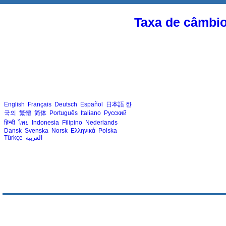
Taxa de câmbi
English
Français
Deutsch
Español
日本語
한
국의
繁體
简体
Português
Italiano
Русский
हिन्दी
ไทย
Indonesia
Filipino
Nederlands
Dansk
Svenska
Norsk
Ελληνικά
Polska
Türkçe
العربية