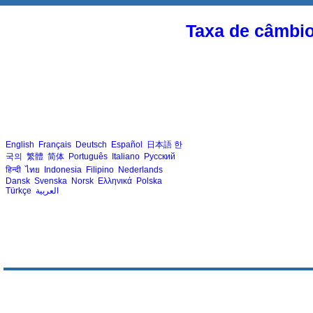
Taxa de câmbi
English
Français
Deutsch
Español
日本語
한
국의
繁體
简体
Português
Italiano
Русский
हिन्दी
ไทย
Indonesia
Filipino
Nederlands
Dansk
Svenska
Norsk
Ελληνικά
Polska
Türkçe
العربية