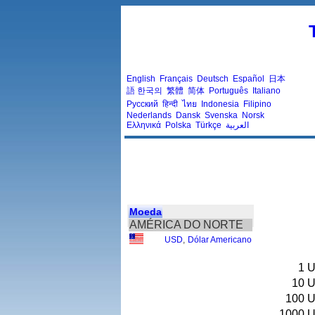
English
Français
Deutsch
Español
日本
語
한국의
繁體
简体
Português
Italiano
Русский
हिन्दी
ไทย
Indonesia
Filipino
Nederlands
Dansk
Svenska
Norsk
Ελληνικά
Polska
Türkçe
العربية
Moeda
AMÉRICA DO NORTE
USD
,
Dólar Americano
1
U
10
U
100
U
1000
U