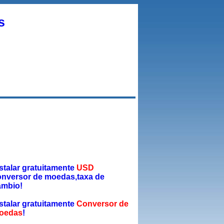
s
stalar gratuitamente
USD
onversor de moedas,taxa de
âmbio!
stalar gratuitamente
Conversor de
oedas
!