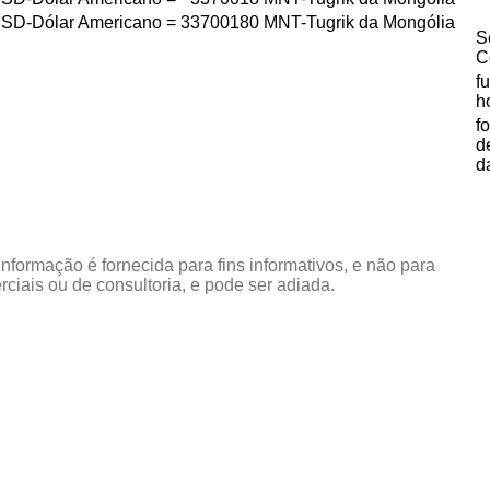
SD-Dólar Americano
=
33700180
MNT-Tugrik da Mongólia
S
C
f
h
f
d
d
informação é fornecida para fins informativos, e não para
rciais ou de consultoria, e pode ser adiada.