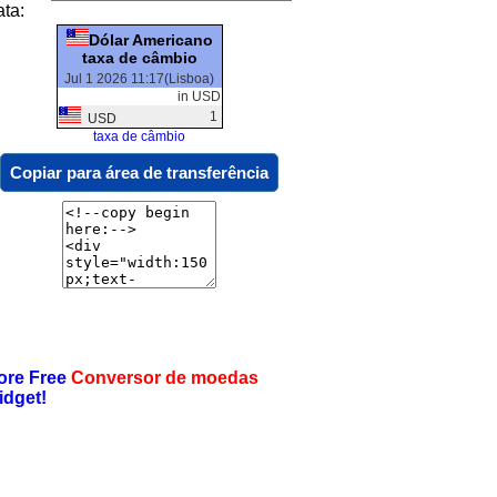
ata:
Dólar Americano
taxa de câmbio
Jul 1 2026 11:17(Lisboa)
in USD
1
USD
taxa de câmbio
Copiar para área de transferência
ore Free
Conversor de moedas
idget!