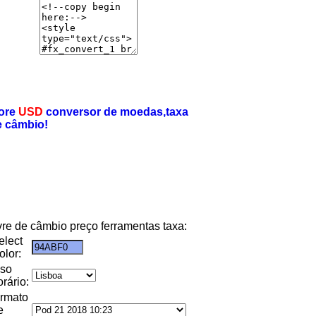
ore
USD
conversor de moedas,taxa
e câmbio!
ivre de câmbio preço ferramentas taxa:
elect
olor:
uso
orário:
ormato
e