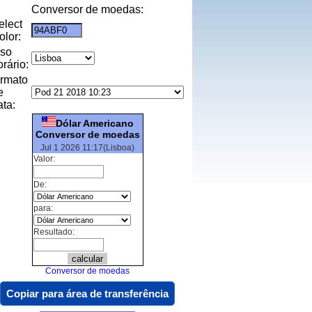
Conversor de moedas:
elect
olor:
uso
orário:
ormato
e
ata:
Dólar Americano
Conversor de moedas
Jul 1 2026 11:17(Lisboa)
Valor:
De:
para:
Resultado:
Conversor de moedas
Copiar para área de transferência