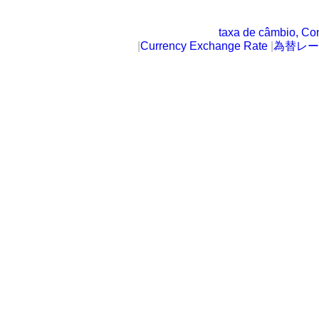
taxa de câmbio, Co
|
Currency Exchange Rate
|
為替レー