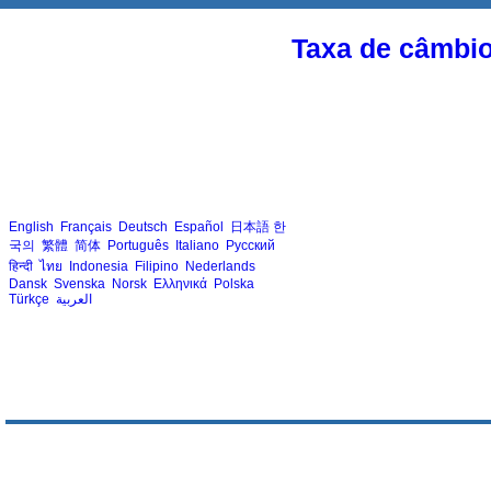
Taxa de câmbi
English
Français
Deutsch
Español
日本語
한
국의
繁體
简体
Português
Italiano
Русский
हिन्दी
ไทย
Indonesia
Filipino
Nederlands
Dansk
Svenska
Norsk
Ελληνικά
Polska
Türkçe
العربية