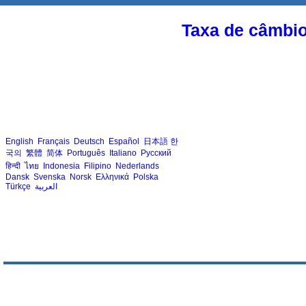
Taxa de câmbi
English
Français
Deutsch
Español
日本語
한
국의
繁體
简体
Português
Italiano
Русский
हिन्दी
ไทย
Indonesia
Filipino
Nederlands
Dansk
Svenska
Norsk
Ελληνικά
Polska
Türkçe
العربية