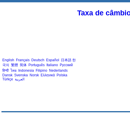
Taxa de câmbi
English
Français
Deutsch
Español
日本語
한
국의
繁體
简体
Português
Italiano
Русский
हिन्दी
ไทย
Indonesia
Filipino
Nederlands
Dansk
Svenska
Norsk
Ελληνικά
Polska
Türkçe
العربية