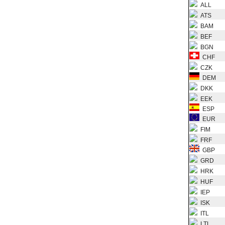
ALL
ATS
BAM
BEF
BGN
CHF
CZK
DEM
DKK
EEK
ESP
EUR
FIM
FRF
GBP
GRD
HRK
HUF
IEP
ISK
ITL
LTL