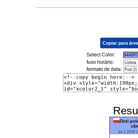
Copiar para área
Select Color:
fuso horário:
formato de data:
Resu
Zloti po
câ
Jul 1 2026 