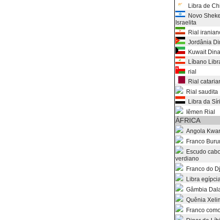
Libra de Ch
Novo Sheke
Israelita
Rial iranian
Jordânia Di
Kuwait Dina
Líbano Libr
rial
Rial cataria
Rial saudita
Libra da Sír
Iêmen Rial
ÁFRICA
Angola Kwa
Franco Buru
Escudo cabo
verdiano
Franco do Dj
Libra egípci
Gâmbia Dala
Quênia Xeli
Franco como