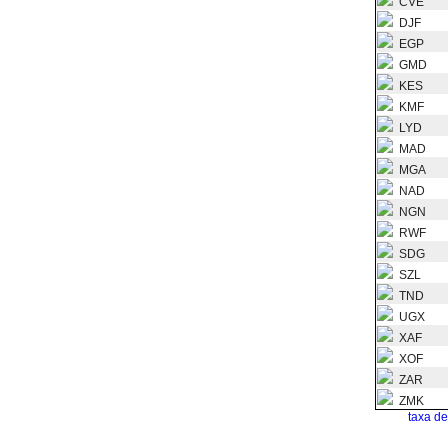
CVE
DJF
EGP
GMD
KES
KMF
LYD
MAD
MGA
NAD
NGN
RWF
SDG
SZL
TND
UGX
XAF
XOF
ZAR
ZMK
taxa d