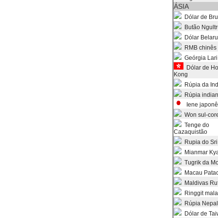
ÁSIA
Dólar de Bru
Butão Ngult
Dólar Belaru
RMB chinês
Geórgia Lari
Dólar de H
Kong
Rúpia da In
Rúpia india
Iene japonê
Won sul-cor
Tenge do
Cazaquistão
Rupia do Sri
Mianmar Kya
Tugrik da Mo
Macau Pata
Maldivas Ruf
Ringgit mala
Rúpia Nepal
Dólar de Ta