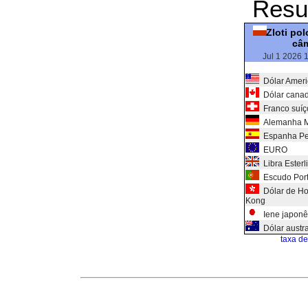
Resu
Zloti po
câ
Jul 1 2026 
Dólar Amer
Dólar cana
Franco suíç
Alemanha M
Espanha Pe
EURO
Libra Esterl
Escudo Port
Dólar de H
Kong
Iene japonê
Dólar austra
taxa d