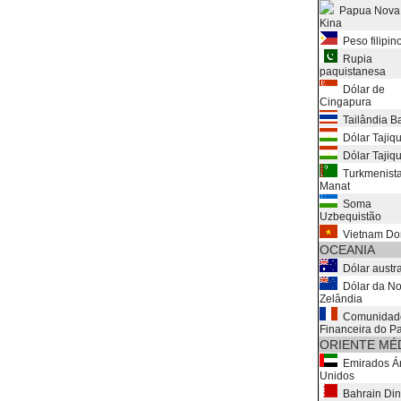
Papua Nova
Kina
Peso filipin
Rupia
paquistanesa
Dólar de
Cingapura
Tailândia B
Dólar Tajiqu
Dólar Tajiqu
Turkmenist
Manat
Soma
Uzbequistão
Vietnam Do
OCEANIA
Dólar austra
Dólar da N
Zelândia
Comunidad
Financeira do Pa
ORIENTE MÉ
Emirados Á
Unidos
Bahrain Din