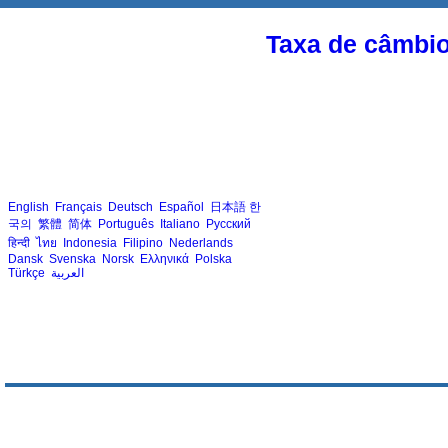
Taxa de câmbi
English
Français
Deutsch
Español
日本語
한
국의
繁體
简体
Português
Italiano
Русский
हिन्दी
ไทย
Indonesia
Filipino
Nederlands
Dansk
Svenska
Norsk
Ελληνικά
Polska
Türkçe
العربية