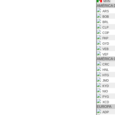
MXN
AMÉRICA 
ARS
BOB
BRL
CLP
COP
FKP
GYD
VEB
VEF
AMÉRICA 
CRC
HNL
HTG
JMD
KYD
NIO
PYG
XCD
EUROPA
ADP