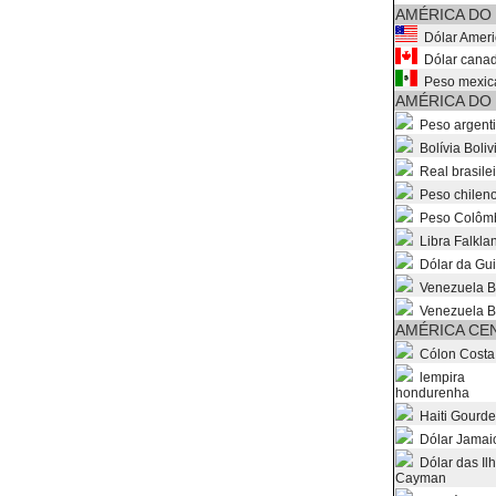
AMÉRICA DO
Dólar Amer
Dólar cana
Peso mexic
AMÉRICA DO
Peso argent
Bolívia Boliv
Real brasilei
Peso chilen
Peso Colôm
Libra Falklan
Dólar da Gu
Venezuela Bo
Venezuela Bo
AMÉRICA CE
Cólon Costa
lempira
hondurenha
Haiti Gourde
Dólar Jamai
Dólar das Il
Cayman