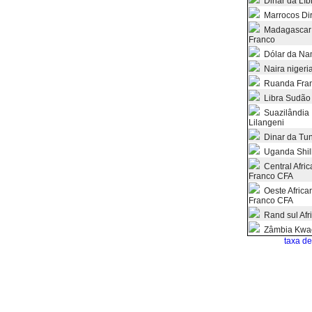
Dinar da Líb
Marrocos Di
Madagascar
Franco
Dólar da Na
Naira nigeri
Ruanda Fra
Libra Sudão
Suazilândia
Lilangeni
Dinar da Tun
Uganda Shil
Central Afri
Franco CFA
Oeste Africa
Franco CFA
Rand sul Afr
Zâmbia Kwa
taxa d