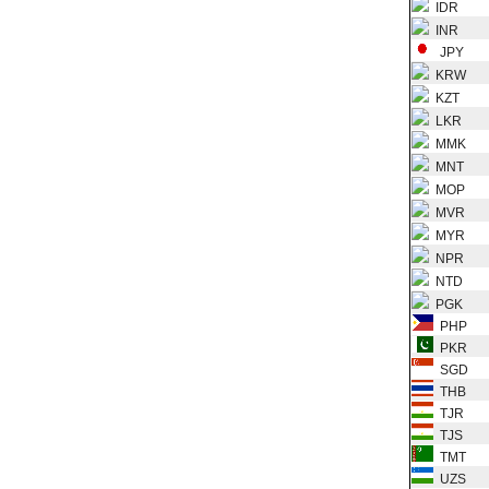
IDR
INR
JPY
KRW
KZT
LKR
MMK
MNT
MOP
MVR
MYR
NPR
NTD
PGK
PHP
PKR
SGD
THB
TJR
TJS
TMT
UZS