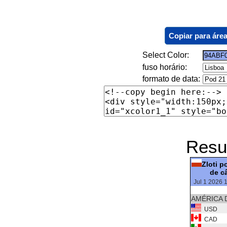
Copiar para área
Select Color:
fuso horário:
formato de data:
Resu
Zloti p
de c
Jul 1 2026 
AMÉRICA 
USD
CAD