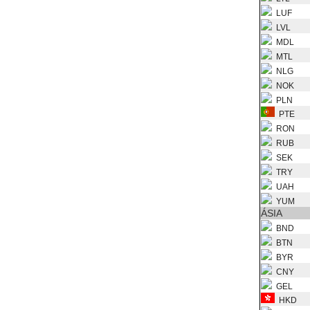
LUF
LVL
MDL
MTL
NLG
NOK
PLN
PTE
RON
RUB
SEK
TRY
UAH
YUM
ÁSIA
BND
BTN
BYR
CNY
GEL
HKD