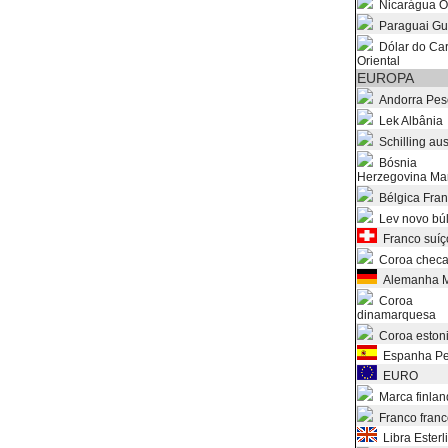
Nicarágua O
Paraguai Gu
Dólar do Car
Oriental
EUROPA
Andorra Pes
Lek Albânia
Schilling aus
Bósnia
Herzegovina Ma
Bélgica Fra
Lev novo bú
Franco suíç
Coroa chec
Alemanha M
Coroa
dinamarquesa
Coroa eston
Espanha Pe
EURO
Marca finlan
Franco franc
Libra Esterl