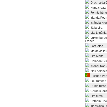
Dracma da G
Kuna croata
Forinte húng
Irlanda Pou
Islândia Kro
Itália Lira
Lita Lituânia
Luxemburgo
Franco
Lats letão
Moldávia le
Lira Malta
Holanda Gui
Kroner Noru
Zloti polonê
Escudo Port
Leu romeno
Rublo russo
Coroa suec
Lira turca
Ucrânia Hry
Iugoslávia D