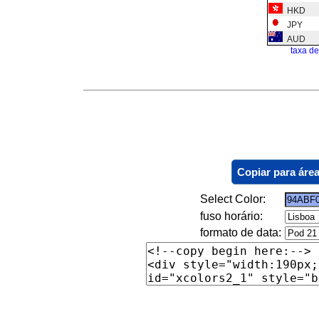
HKD
JPY
AUD
taxa d
Copiar para área
Select Color:
fuso horário:
formato de data: