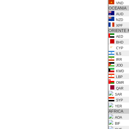
VND
OCEANIA
AUD
NZD
XPF
ORIENTE 
AED
BHD
CYP
ILS
IRR
JOD
KWD
LBP
OMR
QAR
SAR
SYP
YER
ÁFRICA
AOA
BIF