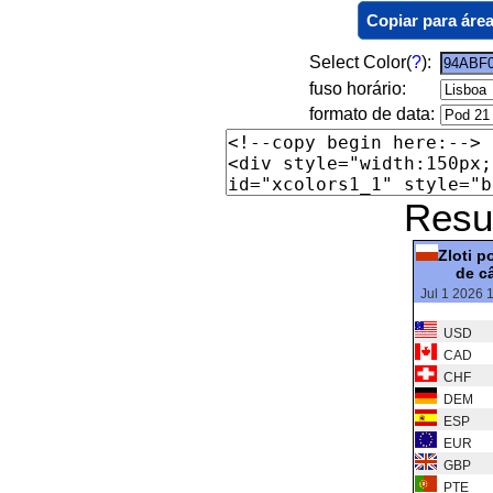
Copiar para área
Select Color(
?
):
fuso horário:
formato de data:
Resu
Zloti p
de c
Jul 1 2026 
USD
CAD
CHF
DEM
ESP
EUR
GBP
PTE