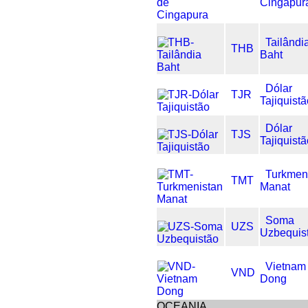
Cingapur
Tailândi
THB
Baht
Dólar
TJR
Tajiquist
Dólar
TJS
Tajiquist
Turkmen
TMT
Manat
Soma
UZS
Uzbequis
Vietnam
VND
Dong
OCEANIA