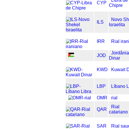
Libra de
CYP
Chipre
Novo Sh
ILS
Israelita
IRR
Rial ira
Jordâni
JOD
Dinar
KWD
Kuwait D
LBP
Líbano L
OMR
rial
Rial
QAR
catariano
SAR
Rial sau