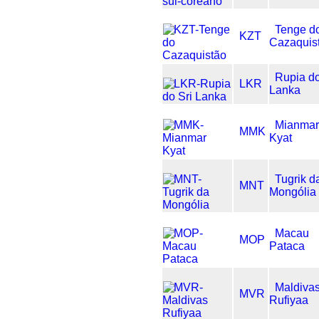
Tenge d
KZT
Cazaquis
Rupia do
LKR
Lanka
Mianma
MMK
Kyat
Tugrik d
MNT
Mongólia
Macau
MOP
Pataca
Maldiva
MVR
Rufiyaa