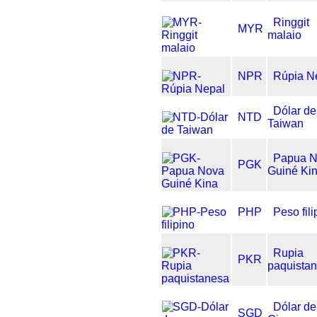
Ringgit
MYR
malaio
NPR
Rúpia N
Dólar de
NTD
Taiwan
Papua 
PGK
Guiné Ki
PHP
Peso fili
Rupia
PKR
paquista
Dólar de
SGD