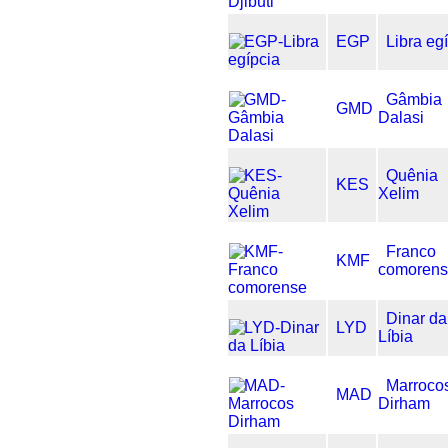
EGP
Libra eg
Gâmbia
GMD
Dalasi
Quênia
KES
Xelim
Franco
KMF
comoren
Dinar da
LYD
Líbia
Marroco
MAD
Dirham