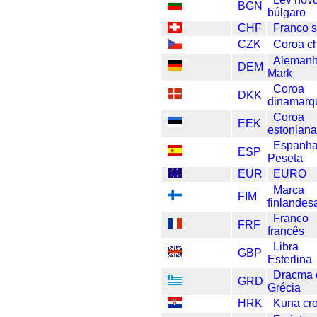
BGN
búlgaro
CHF
Franco s
CZK
Coroa c
Aleman
DEM
Mark
Coroa
DKK
dinamarq
Coroa
EEK
estonian
Espanh
ESP
Peseta
EUR
EURO
Marca
FIM
finlandes
Franco
FRF
francês
Libra
GBP
Esterlina
Dracma 
GRD
Grécia
HRK
Kuna cr