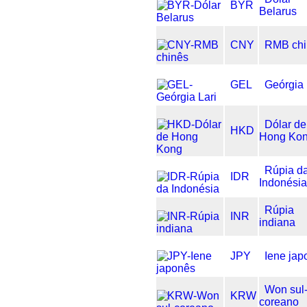
BYR
Belarus
CNY
RMB chi
GEL
Geórgia 
Dólar de
HKD
Hong Ko
Rúpia d
IDR
Indonési
Rúpia
INR
indiana
JPY
Iene jap
Won sul
KRW
coreano