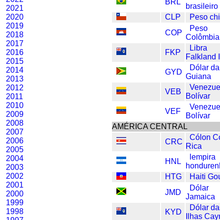
BRL
brasileiro
2021
2020
CLP
Peso ch
2019
Peso
COP
2018
Colômbia
2017
Libra
2016
FKP
Falkland 
2015
Dólar da
2014
GYD
Guiana
2013
Venezue
2012
VEB
Bolívar
2011
2010
Venezue
VEF
2009
Bolívar
2008
AMÉRICA CENTRAL
2007
Cólon C
2006
CRC
Rica
2005
lempira
2004
HNL
honduren
2003
2002
HTG
Haiti Go
2001
Dólar
JMD
2000
Jamaica
1999
Dólar da
1998
KYD
Ilhas Ca