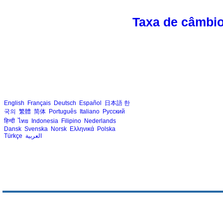
Taxa de câmbi
English
Français
Deutsch
Español
日本語
한
국의
繁體
简体
Português
Italiano
Русский
हिन्दी
ไทย
Indonesia
Filipino
Nederlands
Dansk
Svenska
Norsk
Ελληνικά
Polska
Türkçe
العربية