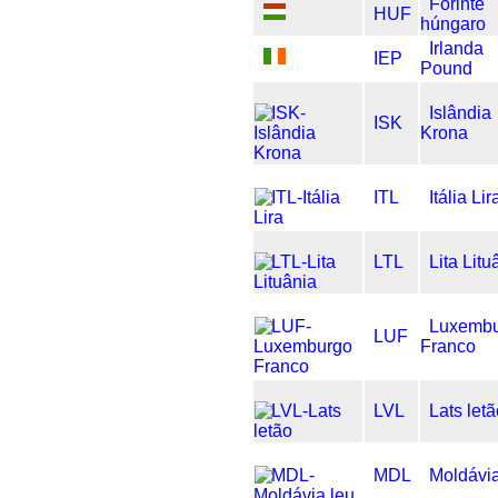
Forinte
HUF
húngaro
Irlanda
IEP
Pound
Islândia
ISK
Krona
ITL
Itália Lir
LTL
Lita Litu
Luxemb
LUF
Franco
LVL
Lats let
MDL
Moldávia