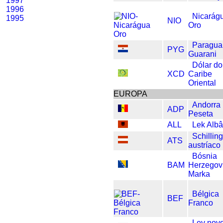
1997
1996
Nicarág
1995
NIO
Oro
Paragua
PYG
Guarani
Dólar do
XCD
Caribe
Oriental
EUROPA
Andorra
ADP
Peseta
ALL
Lek Albâ
Schillin
ATS
austríaco
Bósnia
BAM
Herzegov
Marka
Bélgica
BEF
Franco
Lev nov