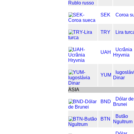
SEK
Coroa s
TRY
Lira turc
Ucrânia
UAH
Hryvnia
Iugosláv
YUM
Dinar
ÁSIA
Dólar de
BND
Brunei
Butão
BTN
Ngultrum
Dólar