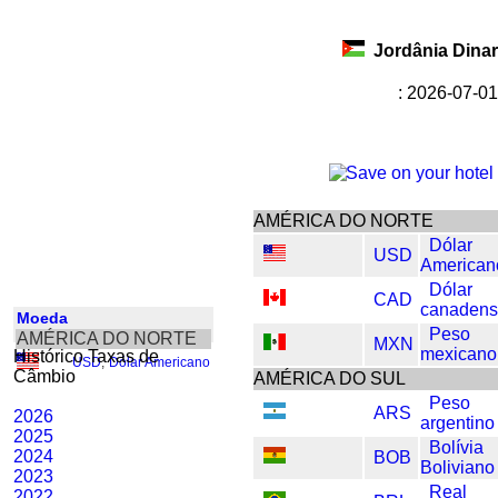
Jordânia Dina
: 2026-07-01
AMÉRICA DO NORTE
Dólar
USD
American
Dólar
CAD
canaden
Moeda
Peso
AMÉRICA DO NORTE
MXN
mexicano
Histórico Taxas de
USD
,
Dólar Americano
Câmbio
AMÉRICA DO SUL
Peso
ARS
2026
argentino
2025
Bolívia
2024
BOB
Boliviano
2023
Real
2022