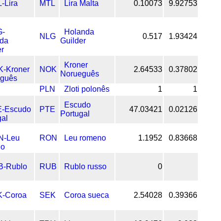
MTL
Lira Malta
0.10073
9.92753
Holanda
NLG
0.517
1.93424
Guilder
Kroner
NOK
2.64533
0.37802
Norueguês
PLN
Zloti polonês
1
1
Escudo
PTE
47.03421
0.02126
Portugal
RON
Leu romeno
1.1952
0.83668
RUB
Rublo russo
0
SEK
Coroa sueca
2.54028
0.39366