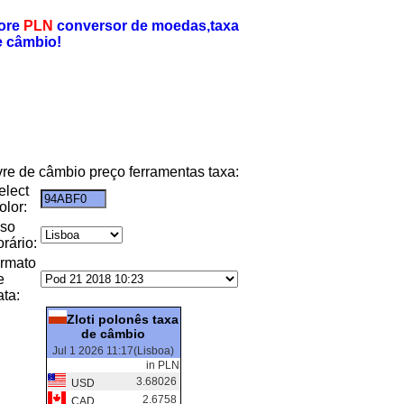
ore
PLN
conversor de moedas,taxa
e câmbio!
ivre de câmbio preço ferramentas taxa:
elect
olor:
uso
orário:
ormato
e
ata:
Zloti polonês taxa
de câmbio
Jul 1 2026 11:17(Lisboa)
in PLN
3.68026
USD
2.6758
CAD