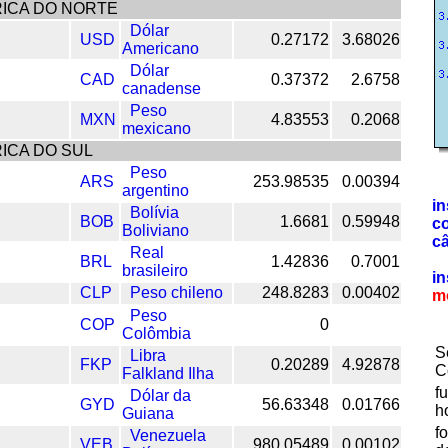
ICA DO NORTE
Dólar
USD
0.27172
3.68026
Americano
Dólar
CAD
0.37372
2.6758
canadense
Peso
MXN
4.83553
0.2068
mexicano
ICA DO SUL
Peso
ARS
253.98535
0.00394
argentino
in
Bolívia
BOB
1.6681
0.59948
c
Boliviano
c
Real
BRL
1.42836
0.7001
brasileiro
in
CLP
Peso chileno
248.8283
0.00402
m
Peso
COP
0
Colômbia
S
Libra
FKP
0.20289
4.92878
C
Falkland Ilha
f
Dólar da
GYD
56.63348
0.01766
h
Guiana
f
Venezuela
VEB
980.05489
0.00102