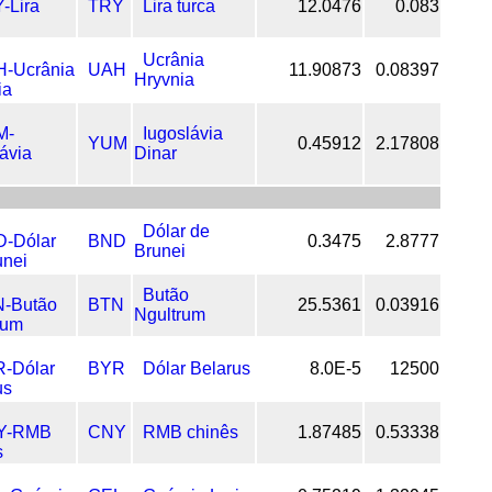
TRY
Lira turca
12.0476
0.083
Ucrânia
UAH
11.90873
0.08397
Hryvnia
Iugoslávia
YUM
0.45912
2.17808
Dinar
Dólar de
BND
0.3475
2.8777
Brunei
Butão
BTN
25.5361
0.03916
Ngultrum
BYR
Dólar Belarus
8.0E-5
12500
CNY
RMB chinês
1.87485
0.53338