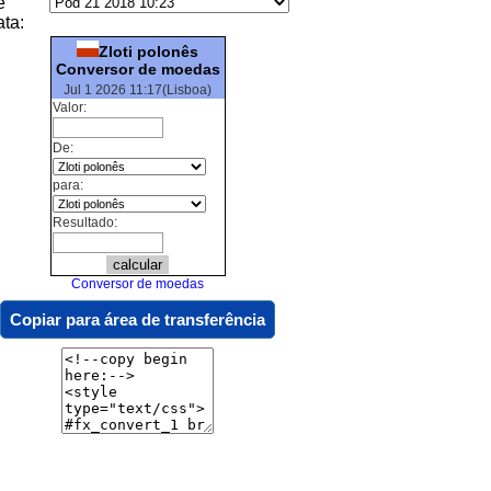
e
ata:
Zloti polonês
Conversor de moedas
Jul 1 2026 11:17(Lisboa)
Valor:
De:
para:
Resultado:
Conversor de moedas
Copiar para área de transferência