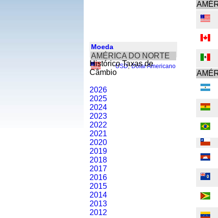
AMÉR
Moeda
AMÉRICA DO NORTE
Histórico Taxas de
USD
,
Dólar Americano
Câmbio
AMÉR
2026
2025
2024
2023
2022
2021
2020
2019
2018
2017
2016
2015
2014
2013
2012