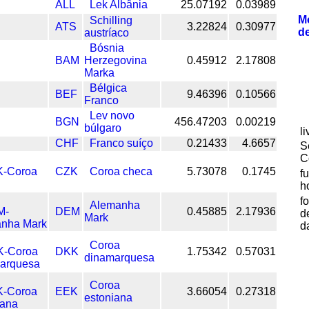
ALL
Lek Albânia
25.07192
0.03989
M
Schilling
ATS
3.22824
0.30977
d
austríaco
Bósnia
BAM
Herzegovina
0.45912
2.17808
Marka
Bélgica
BEF
9.46396
0.10566
Franco
Lev novo
BGN
456.47203
0.00219
búlgaro
l
CHF
Franco suíço
0.21433
4.6657
S
C
CZK
Coroa checa
5.73078
0.1745
f
h
f
Alemanha
DEM
0.45885
2.17936
d
Mark
d
Coroa
DKK
1.75342
0.57031
dinamarquesa
Coroa
EEK
3.66054
0.27318
estoniana