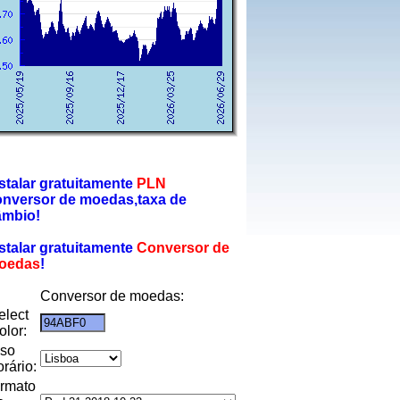
stalar gratuitamente
PLN
onversor de moedas,taxa de
âmbio!
stalar gratuitamente
Conversor de
oedas
!
Conversor de moedas:
elect
olor:
uso
orário:
ormato