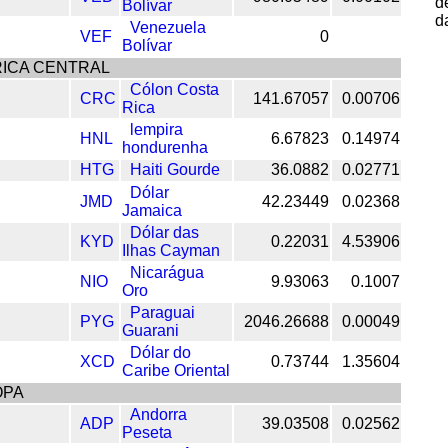
d
Bolívar
d
Venezuela
VEF
0
Bolívar
ICA CENTRAL
Cólon Costa
CRC
141.67057
0.00706
Rica
lempira
HNL
6.67823
0.14974
hondurenha
HTG
Haiti Gourde
36.0882
0.02771
Dólar
JMD
42.23449
0.02368
Jamaica
Dólar das
KYD
0.22031
4.53906
Ilhas Cayman
Nicarágua
NIO
9.93063
0.1007
Oro
Paraguai
PYG
2046.26688
0.00049
Guarani
Dólar do
XCD
0.73744
1.35604
Caribe Oriental
OPA
Andorra
ADP
39.03508
0.02562
Peseta