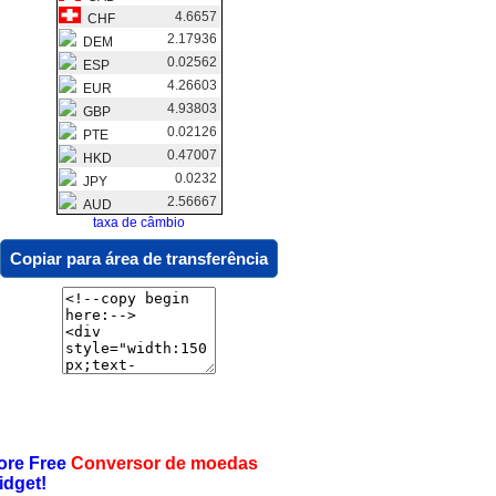
4.6657
CHF
2.17936
DEM
0.02562
ESP
4.26603
EUR
4.93803
GBP
0.02126
PTE
0.47007
HKD
0.0232
JPY
2.56667
AUD
taxa de câmbio
Copiar para área de transferência
ore Free
Conversor de moedas
idget!