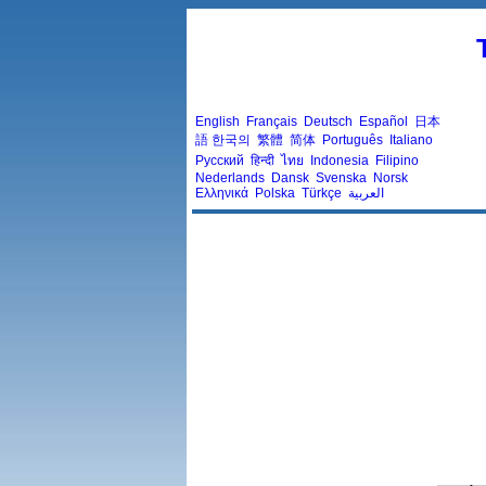
English
Français
Deutsch
Español
日本
語
한국의
繁體
简体
Português
Italiano
Русский
हिन्दी
ไทย
Indonesia
Filipino
Nederlands
Dansk
Svenska
Norsk
Ελληνικά
Polska
Türkçe
العربية