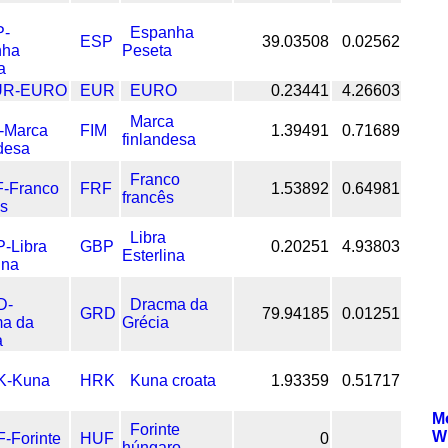
Espanha
ESP
39.03508
0.02562
Peseta
EUR
EURO
0.23441
4.26603
Marca
FIM
1.39491
0.71689
finlandesa
Franco
FRF
1.53892
0.64981
francês
Libra
GBP
0.20251
4.93803
Esterlina
Dracma da
GRD
79.94185
0.01251
Grécia
HRK
Kuna croata
1.93359
0.51717
M
Forinte
W
HUF
0
húngaro