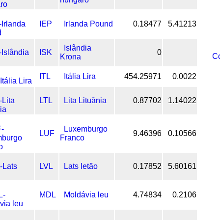
IEP
Irlanda Pound
0.18477
5.41213
Islândia
ISK
0
Co
Krona
ITL
Itália Lira
454.25971
0.0022
LTL
Lita Lituânia
0.87702
1.14022
Luxemburgo
LUF
9.46396
0.10566
Franco
LVL
Lats letão
0.17852
5.60161
MDL
Moldávia leu
4.74834
0.2106