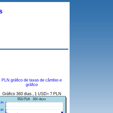
s
PLN gráfico de taxas de câmbio e
gráfico
Gráfico 360 dias , 1 USD= ? PLN