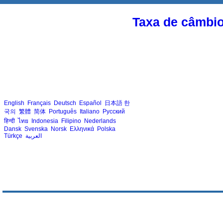
Taxa de câmbi
English
Français
Deutsch
Español
日本語
한
국의
繁體
简体
Português
Italiano
Русский
हिन्दी
ไทย
Indonesia
Filipino
Nederlands
Dansk
Svenska
Norsk
Ελληνικά
Polska
Türkçe
العربية