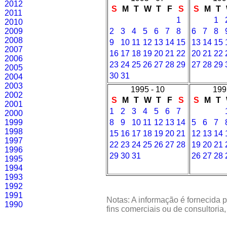
2012
S
M
T
W
T
F
S
S
M
T
2011
1
1
2010
2009
2
3
4
5
6
7
8
6
7
8
2008
9
10
11
12
13
14
15
13
14
15
2007
16
17
18
19
20
21
22
20
21
22
2006
23
24
25
26
27
28
29
27
28
29
2005
30
31
2004
2003
1995 - 10
199
2002
S
M
T
W
T
F
S
S
M
T
2001
1
2
3
4
5
6
7
2000
1999
8
9
10
11
12
13
14
5
6
7
1998
15
16
17
18
19
20
21
12
13
14
1997
22
23
24
25
26
27
28
19
20
21
1996
29
30
31
26
27
28
1995
1994
1993
1992
1991
Notas: A informação é fornecida p
1990
fins comerciais ou de consultoria