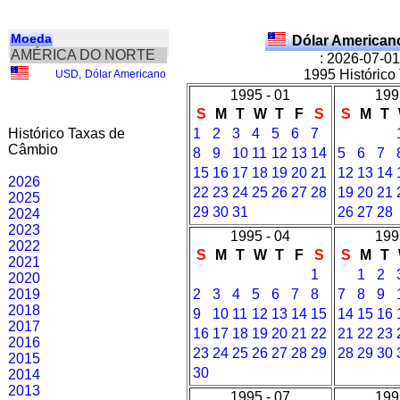
Moeda
Dólar American
AMÉRICA DO NORTE
: 2026-07-01
1995 Histórico
USD
,
Dólar Americano
1995 - 01
199
S
M
T
W
T
F
S
S
M
T
Histórico Taxas de
1
2
3
4
5
6
7
Câmbio
8
9
10
11
12
13
14
5
6
7
15
16
17
18
19
20
21
12
13
14
2026
22
23
24
25
26
27
28
19
20
21
2025
29
30
31
26
27
28
2024
2023
1995 - 04
199
2022
S
M
T
W
T
F
S
S
M
T
2021
1
1
2
2020
2019
2
3
4
5
6
7
8
7
8
9
2018
9
10
11
12
13
14
15
14
15
16
2017
16
17
18
19
20
21
22
21
22
23
2016
23
24
25
26
27
28
29
28
29
30
2015
30
2014
2013
1995 - 07
199