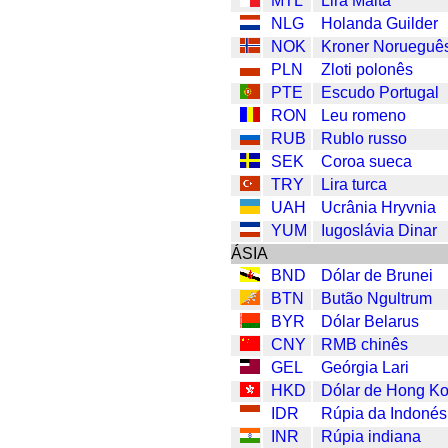
MTL
Lira Malta
NLG
Holanda Guilder
NOK
Kroner Norueguê
PLN
Zloti polonês
PTE
Escudo Portugal
RON
Leu romeno
RUB
Rublo russo
SEK
Coroa sueca
TRY
Lira turca
UAH
Ucrânia Hryvnia
YUM
Iugoslávia Dinar
ÁSIA
BND
Dólar de Brunei
BTN
Butão Ngultrum
BYR
Dólar Belarus
CNY
RMB chinês
GEL
Geórgia Lari
HKD
Dólar de Hong K
IDR
Rúpia da Indonés
INR
Rúpia indiana