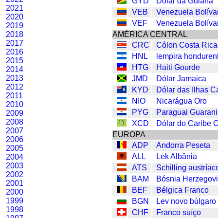
GYD
Dólar da Guiana
2021
VEB
Venezuela Bolíva
2020
VEF
Venezuela Bolíva
2019
2018
AMÉRICA CENTRAL
2017
CRC
Cólon Costa Rica
2016
HNL
lempira hondure
2015
HTG
Haiti Gourde
2014
2013
JMD
Dólar Jamaica
2012
KYD
Dólar das Ilhas 
2011
NIO
Nicarágua Oro
2010
PYG
Paraguai Guarani
2009
2008
XCD
Dólar do Caribe O
2007
EUROPA
2006
ADP
Andorra Peseta
2005
ALL
Lek Albânia
2004
2003
ATS
Schilling austríac
2002
BAM
Bósnia Herzegov
2001
BEF
Bélgica Franco
2000
1999
BGN
Lev novo búlgaro
1998
CHF
Franco suíço