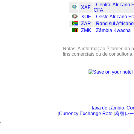
Central Africano 
XAF
CFA
XOF
Oeste Africano F
ZAR
Rand sul Africano
ZMK
Zâmbia Kwacha
Notas: A informação é fornecida p
fins comerciais ou de consultoria
taxa de câmbio, Co
|
Currency Exchange Rate
|
為替レー