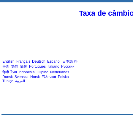
Taxa de câmbi
English
Français
Deutsch
Español
日本語
한
국의
繁體
简体
Português
Italiano
Русский
हिन्दी
ไทย
Indonesia
Filipino
Nederlands
Dansk
Svenska
Norsk
Ελληνικά
Polska
Türkçe
العربية