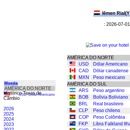
Iêmen Rial(
: 2026-07-01
AMÉRICA DO NORTE
USD
Dólar Americano
CAD
Dólar canadense
MXN
Peso mexicano
Moeda
AMÉRICA DO SUL
AMÉRICA DO NORTE
ARS
Peso argentino
Histórico Taxas de
USD
,
Dólar Americano
BOB
Bolívia Boliviano
Câmbio
BRL
Real brasileiro
2026
CLP
Peso chileno
2025
COP
Peso Colômbia
2024
FKP
Libra Falkland Ilh
2023
2022