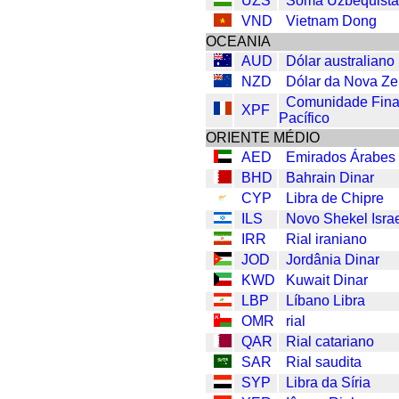
UZS
Soma Uzbequist
VND
Vietnam Dong
OCEANIA
AUD
Dólar australiano
NZD
Dólar da Nova Ze
Comunidade Fina
XPF
Pacífico
ORIENTE MÉDIO
AED
Emirados Árabes
BHD
Bahrain Dinar
CYP
Libra de Chipre
ILS
Novo Shekel Israe
IRR
Rial iraniano
JOD
Jordânia Dinar
KWD
Kuwait Dinar
LBP
Líbano Libra
OMR
rial
QAR
Rial catariano
SAR
Rial saudita
SYP
Libra da Síria