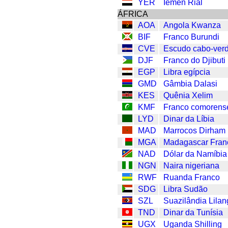
YER
Iêmen Rial
ÁFRICA
AOA
Angola Kwanza
BIF
Franco Burundi
CVE
Escudo cabo-ver
DJF
Franco do Djibuti
EGP
Libra egípcia
GMD
Gâmbia Dalasi
KES
Quênia Xelim
KMF
Franco comorens
LYD
Dinar da Líbia
MAD
Marrocos Dirham
MGA
Madagascar Fran
NAD
Dólar da Namíbia
NGN
Naira nigeriana
RWF
Ruanda Franco
SDG
Libra Sudão
SZL
Suazilândia Lilan
TND
Dinar da Tunísia
UGX
Uganda Shilling