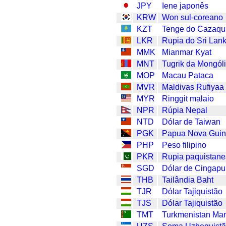
JPY
Iene japonês
KRW
Won sul-coreano
KZT
Tenge do Cazaqu
LKR
Rupia do Sri Lan
MMK
Mianmar Kyat
MNT
Tugrik da Mongól
MOP
Macau Pataca
MVR
Maldivas Rufiyaa
MYR
Ringgit malaio
NPR
Rúpia Nepal
NTD
Dólar de Taiwan
PGK
Papua Nova Guin
PHP
Peso filipino
PKR
Rupia paquistan
SGD
Dólar de Cingapu
THB
Tailândia Baht
TJR
Dólar Tajiquistão
TJS
Dólar Tajiquistão
TMT
Turkmenistan Ma