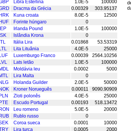
GBP
Libra Esterlina
1.0E-5
100000
d
d
GRD
Dracma da Grécia
0.00329
303.95137
HRK
Kuna croata
8.0E-5
12500
HUF
Forinte húngaro
0
IEP
Irlanda Pound
1.0E-5
100000
ISK
Islândia Krona
0
ITL
Itália Lira
0.01868
53.53319
LTL
Lita Lituânia
4.0E-5
25000
LUF
Luxemburgo Franco
0.00039
2564.10256
LVL
Lats letão
1.0E-5
100000
MDL
Moldávia leu
0.0002
5000
MTL
Lira Malta
0
NLG
Holanda Guilder
2.0E-5
50000
NOK
Kroner Norueguês
0.00011
9090.90909
PLN
Zloti polonês
4.0E-5
25000
PTE
Escudo Portugal
0.00193
518.13472
RON
Leu romeno
5.0E-5
20000
RUB
Rublo russo
0
SEK
Coroa sueca
0.0001
10000
TRY
Lira turca
0.0005
2000