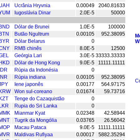
UAH
Ucrânia Hryvnia
0.00049
2040.81633
YUM
Iugoslávia Dinar
2.0E-5
50000
BND
Dólar de Brunei
1.0E-5
100000
BTN
Butão Ngultrum
0.00105
952.38095
M
BYR
Dólar Belarus
0
W
CNY
RMB chinês
8.0E-5
12500
GEL
Geórgia Lari
3.0E-5
33333.33333
HKD
Dólar de Hong Kong
9.0E-5
11111.11111
IDR
Rúpia da Indonésia
0
INR
Rúpia indiana
0.00105
952.38095
Co
JPY
Iene japonês
0.00177
564.97175
KRW
Won sul-coreano
0.01674
59.73716
KZT
Tenge do Cazaquistão
0
LKR
Rupia do Sri Lanka
0
MMK
Mianmar Kyat
0.02348
42.58944
MNT
Tugrik da Mongólia
0.03765
26.56042
MOP
Macau Pataca
9.0E-5
11111.11111
MVR
Maldivas Rufiyaa
0.00017
5882.35294