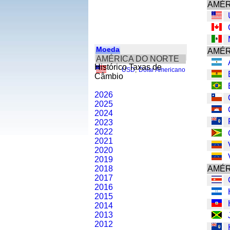
AMÉR
Moeda
AMÉR
AMÉRICA DO NORTE
Histórico Taxas de
USD
,
Dólar Americano
Câmbio
2026
2025
2024
2023
2022
2021
2020
2019
2018
AMÉR
2017
2016
2015
2014
2013
2012