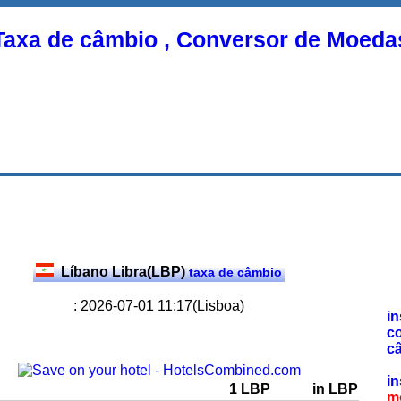
Taxa de câmbio , Conversor de Moeda
Líbano Libra(LBP)
taxa de câmbio
: 2026-07-01 11:17(Lisboa)
in
c
c
in
1 LBP
in LBP
m