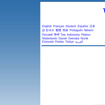
English
Français
Deutsch
Español
日本
語
한국의
繁體
简体
Português
Italiano
Русский
हिन्दी
ไทย
Indonesia
Filipino
Nederlands
Dansk
Svenska
Norsk
Ελληνικά
Polska
Türkçe
العربية