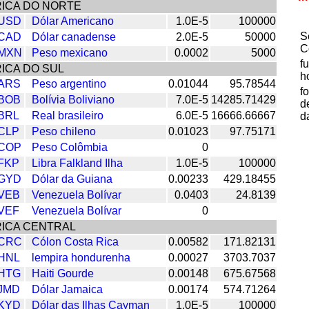
ICA DO NORTE
USD
Dólar Americano
1.0E-5
100000
S
CAD
Dólar canadense
2.0E-5
50000
C
MXN
Peso mexicano
0.0002
5000
f
ICA DO SUL
h
ARS
Peso argentino
0.01044
95.78544
f
BOB
Bolívia Boliviano
7.0E-5
14285.71429
d
BRL
Real brasileiro
6.0E-5
16666.66667
d
CLP
Peso chileno
0.01023
97.75171
COP
Peso Colômbia
0
FKP
Libra Falkland Ilha
1.0E-5
100000
GYD
Dólar da Guiana
0.00233
429.18455
VEB
Venezuela Bolívar
0.0403
24.8139
VEF
Venezuela Bolívar
0
ICA CENTRAL
CRC
Cólon Costa Rica
0.00582
171.82131
HNL
lempira hondurenha
0.00027
3703.7037
HTG
Haiti Gourde
0.00148
675.67568
JMD
Dólar Jamaica
0.00174
574.71264
KYD
Dólar das Ilhas Cayman
1.0E-5
100000