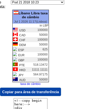
e
ata:
Líbano Libra taxa
de câmbio
Jul 1 2026 11:17(Lisboa)
in LBP
100000
USD
50000
CAD
100000
CHF
50000
DEM
625
ESP
100000
EUR
100000
GBP
518.13472
PTE
11111.11111
HKD
564.97175
JPY
50000
AUD
taxa de câmbio
Copiar para área de transferência