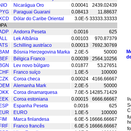
NIO
Nicarágua Oro
0.00041
2439.02439
PYG
Paraguai Guarani
0.08413
11.88637
XCD
Dólar do Caribe Oriental
3.0E-5
33333.33333
OPA
ADP
Andorra Peseta
0.0016
625
ALL
Lek Albânia
0.00103
970.87379
ATS
Schilling austríaco
0.00013
7692.30769
M
BAM
Bósnia Herzegovina Marka
2.0E-5
50000
d
BEF
Bélgica Franco
0.00039
2564.10256
BGN
Lev novo búlgaro
0.01877
53.27651
CHF
Franco suíço
1.0E-5
100000
CZK
Coroa checa
0.00024
4166.66667
DEM
Alemanha Mark
2.0E-5
50000
DKK
Coroa dinamarquesa
7.0E-5
14285.71429
EEK
Coroa estoniana
0.00015
6666.66667
l
S
ESP
Espanha Peseta
0.0016
625
C
EUR
EURO
1.0E-5
100000
f
FIM
Marca finlandesa
6.0E-5
16666.66667
h
FRF
Franco francês
6.0E-5
16666.66667
f