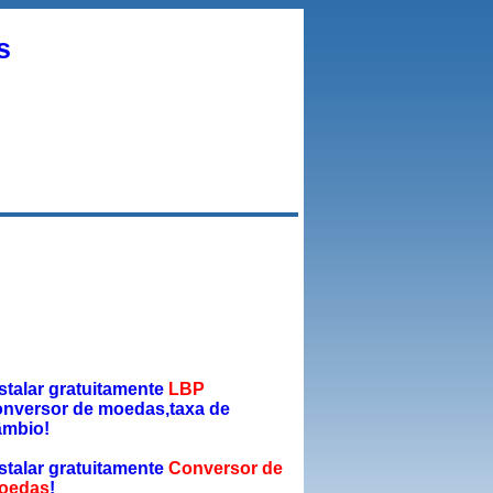
s
stalar gratuitamente
LBP
onversor de moedas,taxa de
âmbio!
stalar gratuitamente
Conversor de
oedas
!