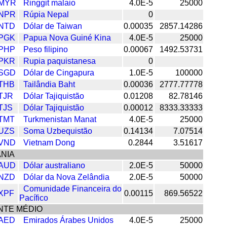
MYR
Ringgit malaio
4.0E-5
25000
NPR
Rúpia Nepal
0
NTD
Dólar de Taiwan
0.00035
2857.14286
PGK
Papua Nova Guiné Kina
4.0E-5
25000
PHP
Peso filipino
0.00067
1492.53731
PKR
Rupia paquistanesa
0
SGD
Dólar de Cingapura
1.0E-5
100000
THB
Tailândia Baht
0.00036
2777.77778
TJR
Dólar Tajiquistão
0.01208
82.78146
TJS
Dólar Tajiquistão
0.00012
8333.33333
TMT
Turkmenistan Manat
4.0E-5
25000
UZS
Soma Uzbequistão
0.14134
7.07514
VND
Vietnam Dong
0.2844
3.51617
NIA
AUD
Dólar australiano
2.0E-5
50000
NZD
Dólar da Nova Zelândia
2.0E-5
50000
Comunidade Financeira do
XPF
0.00115
869.56522
Pacífico
NTE MÉDIO
AED
Emirados Árabes Unidos
4.0E-5
25000