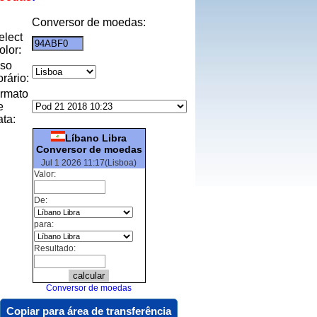
Conversor de moedas:
elect
olor:
uso
orário:
ormato
e
ata:
Líbano Libra
Conversor de moedas
Jul 1 2026 11:17(Lisboa)
Valor:
De:
para:
Resultado:
Conversor de moedas
Copiar para área de transferência