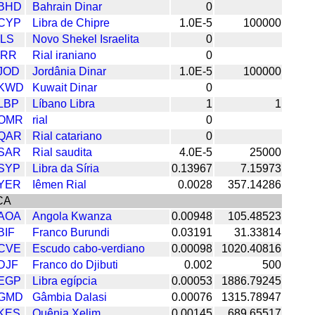
BHD
Bahrain Dinar
0
CYP
Libra de Chipre
1.0E-5
100000
ILS
Novo Shekel Israelita
0
IRR
Rial iraniano
0
JOD
Jordânia Dinar
1.0E-5
100000
KWD
Kuwait Dinar
0
LBP
Líbano Libra
1
1
OMR
rial
0
QAR
Rial catariano
0
SAR
Rial saudita
4.0E-5
25000
SYP
Libra da Síria
0.13967
7.15973
YER
Iêmen Rial
0.0028
357.14286
CA
AOA
Angola Kwanza
0.00948
105.48523
BIF
Franco Burundi
0.03191
31.33814
CVE
Escudo cabo-verdiano
0.00098
1020.40816
DJF
Franco do Djibuti
0.002
500
EGP
Libra egípcia
0.00053
1886.79245
GMD
Gâmbia Dalasi
0.00076
1315.78947
KES
Quênia Xelim
0.00145
689.65517