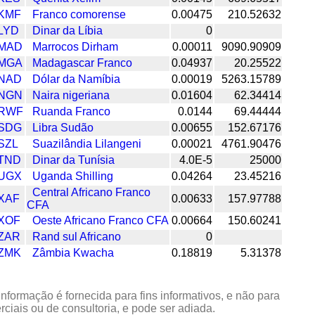
KMF
Franco comorense
0.00475
210.52632
LYD
Dinar da Líbia
0
MAD
Marrocos Dirham
0.00011
9090.90909
MGA
Madagascar Franco
0.04937
20.25522
NAD
Dólar da Namíbia
0.00019
5263.15789
NGN
Naira nigeriana
0.01604
62.34414
RWF
Ruanda Franco
0.0144
69.44444
SDG
Libra Sudão
0.00655
152.67176
SZL
Suazilândia Lilangeni
0.00021
4761.90476
TND
Dinar da Tunísia
4.0E-5
25000
UGX
Uganda Shilling
0.04264
23.45216
Central Africano Franco
XAF
0.00633
157.97788
CFA
XOF
Oeste Africano Franco CFA
0.00664
150.60241
ZAR
Rand sul Africano
0
ZMK
Zâmbia Kwacha
0.18819
5.31378
informação é fornecida para fins informativos, e não para
rciais ou de consultoria, e pode ser adiada.