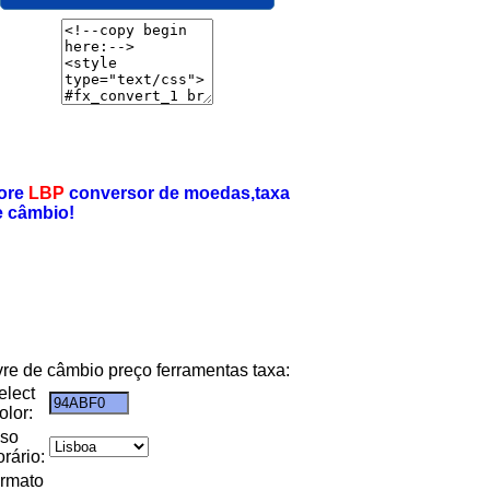
ore
LBP
conversor de moedas,taxa
e câmbio!
ivre de câmbio preço ferramentas taxa:
elect
olor:
uso
orário:
ormato