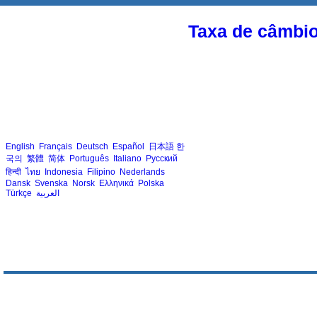
Taxa de câmbi
English
Français
Deutsch
Español
日本語
한
국의
繁體
简体
Português
Italiano
Русский
हिन्दी
ไทย
Indonesia
Filipino
Nederlands
Dansk
Svenska
Norsk
Ελληνικά
Polska
Türkçe
العربية