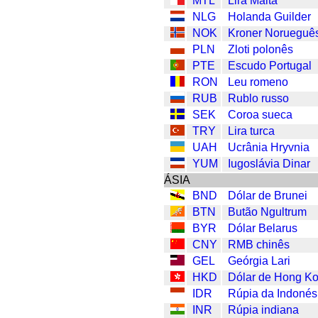
MTL
Lira Malta
NLG
Holanda Guilder
NOK
Kroner Norueguê
PLN
Zloti polonês
PTE
Escudo Portugal
RON
Leu romeno
RUB
Rublo russo
SEK
Coroa sueca
TRY
Lira turca
UAH
Ucrânia Hryvnia
YUM
Iugoslávia Dinar
ÁSIA
BND
Dólar de Brunei
BTN
Butão Ngultrum
BYR
Dólar Belarus
CNY
RMB chinês
GEL
Geórgia Lari
HKD
Dólar de Hong K
IDR
Rúpia da Indonés
INR
Rúpia indiana