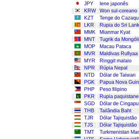
JPY
Iene japonês
KRW
Won sul-coreano
KZT
Tenge do Cazaqu
LKR
Rupia do Sri Lan
MMK
Mianmar Kyat
MNT
Tugrik da Mongól
MOP
Macau Pataca
MVR
Maldivas Rufiyaa
MYR
Ringgit malaio
NPR
Rúpia Nepal
NTD
Dólar de Taiwan
PGK
Papua Nova Guin
PHP
Peso filipino
PKR
Rupia paquistan
SGD
Dólar de Cingapu
THB
Tailândia Baht
TJR
Dólar Tajiquistão
TJS
Dólar Tajiquistão
TMT
Turkmenistan Ma