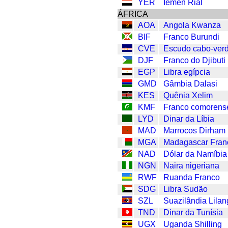
YER
Iêmen Rial
ÁFRICA
AOA
Angola Kwanza
BIF
Franco Burundi
CVE
Escudo cabo-ver
DJF
Franco do Djibuti
EGP
Libra egípcia
GMD
Gâmbia Dalasi
KES
Quênia Xelim
KMF
Franco comorens
LYD
Dinar da Líbia
MAD
Marrocos Dirham
MGA
Madagascar Fran
NAD
Dólar da Namíbia
NGN
Naira nigeriana
RWF
Ruanda Franco
SDG
Libra Sudão
SZL
Suazilândia Lilan
TND
Dinar da Tunísia
UGX
Uganda Shilling