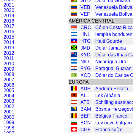
GYD
Dólar da Guiana
2021
VEB
Venezuela Bolíva
2020
VEF
Venezuela Bolíva
2019
2018
AMÉRICA CENTRAL
2017
CRC
Cólon Costa Rica
2016
HNL
lempira hondure
2015
HTG
Haiti Gourde
2014
2013
JMD
Dólar Jamaica
2012
KYD
Dólar das Ilhas 
2011
NIO
Nicarágua Oro
2010
PYG
Paraguai Guarani
2009
2008
XCD
Dólar do Caribe O
2007
EUROPA
2006
ADP
Andorra Peseta
2005
ALL
Lek Albânia
2004
2003
ATS
Schilling austríac
2002
BAM
Bósnia Herzegov
2001
BEF
Bélgica Franco
2000
1999
BGN
Lev novo búlgaro
1998
CHF
Franco suíço