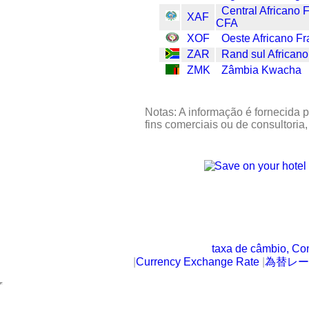
Central Africano 
XAF
CFA
XOF
Oeste Africano F
ZAR
Rand sul Africano
ZMK
Zâmbia Kwacha
Notas: A informação é fornecida p
fins comerciais ou de consultoria
taxa de câmbio, Co
|
Currency Exchange Rate
|
為替レー