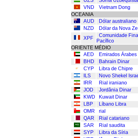
UZS
Soma Uzbequist
VND
Vietnam Dong
OCEANIA
AUD
Dólar australiano
NZD
Dólar da Nova Ze
Comunidade Fina
XPF
Pacífico
ORIENTE MÉDIO
AED
Emirados Árabes
BHD
Bahrain Dinar
CYP
Libra de Chipre
ILS
Novo Shekel Israe
IRR
Rial iraniano
JOD
Jordânia Dinar
KWD
Kuwait Dinar
LBP
Líbano Libra
OMR
rial
QAR
Rial catariano
SAR
Rial saudita
SYP
Libra da Síria