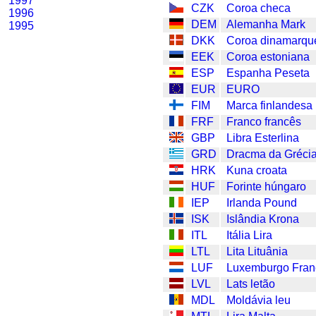
1997
CZK
Coroa checa
1996
DEM
Alemanha Mark
1995
DKK
Coroa dinamarqu
EEK
Coroa estoniana
ESP
Espanha Peseta
EUR
EURO
FIM
Marca finlandesa
FRF
Franco francês
GBP
Libra Esterlina
GRD
Dracma da Gréci
HRK
Kuna croata
HUF
Forinte húngaro
IEP
Irlanda Pound
ISK
Islândia Krona
ITL
Itália Lira
LTL
Lita Lituânia
LUF
Luxemburgo Fran
LVL
Lats letão
MDL
Moldávia leu