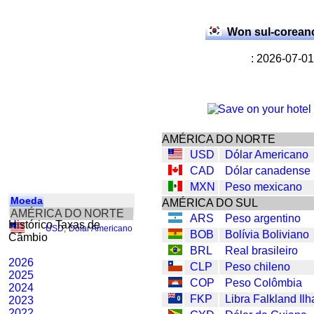
Won sul-corea
: 2026-07-01
AMÉRICA DO NORTE
USD
Dólar Americano
CAD
Dólar canadense
MXN
Peso mexicano
Moeda
AMÉRICA DO SUL
AMÉRICA DO NORTE
ARS
Peso argentino
Histórico Taxas de
USD
,
Dólar Americano
BOB
Bolívia Boliviano
Câmbio
BRL
Real brasileiro
2026
CLP
Peso chileno
2025
COP
Peso Colômbia
2024
FKP
Libra Falkland Ilh
2023
2022