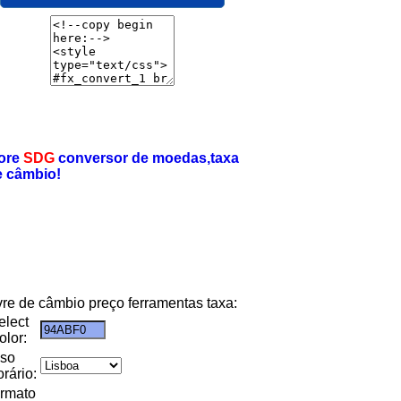
ore
SDG
conversor de moedas,taxa
e câmbio!
ivre de câmbio preço ferramentas taxa:
elect
olor:
uso
orário:
ormato