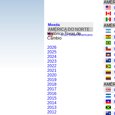
AMÉR
Moeda
AMÉR
AMÉRICA DO NORTE
Histórico Taxas de
USD
,
Dólar Americano
Câmbio
2026
2025
2024
2023
2022
2021
2020
2019
2018
AMÉR
2017
2016
2015
2014
2013
2012