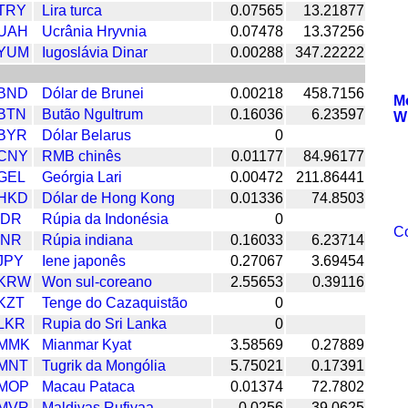
TRY
Lira turca
0.07565
13.21877
UAH
Ucrânia Hryvnia
0.07478
13.37256
YUM
Iugoslávia Dinar
0.00288
347.22222
BND
Dólar de Brunei
0.00218
458.7156
M
BTN
Butão Ngultrum
0.16036
6.23597
W
BYR
Dólar Belarus
0
CNY
RMB chinês
0.01177
84.96177
GEL
Geórgia Lari
0.00472
211.86441
HKD
Dólar de Hong Kong
0.01336
74.8503
IDR
Rúpia da Indonésia
0
Co
INR
Rúpia indiana
0.16033
6.23714
JPY
Iene japonês
0.27067
3.69454
KRW
Won sul-coreano
2.55653
0.39116
KZT
Tenge do Cazaquistão
0
LKR
Rupia do Sri Lanka
0
MMK
Mianmar Kyat
3.58569
0.27889
MNT
Tugrik da Mongólia
5.75021
0.17391
MOP
Macau Pataca
0.01374
72.7802
MVR
Maldivas Rufiyaa
0.0256
39.0625