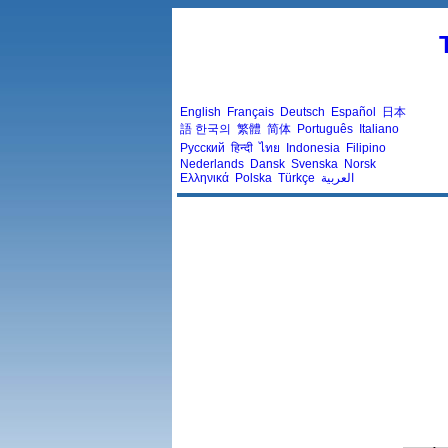
English
Français
Deutsch
Español
日本
語
한국의
繁體
简体
Português
Italiano
Русский
हिन्दी
ไทย
Indonesia
Filipino
Nederlands
Dansk
Svenska
Norsk
Ελληνικά
Polska
Türkçe
العربية