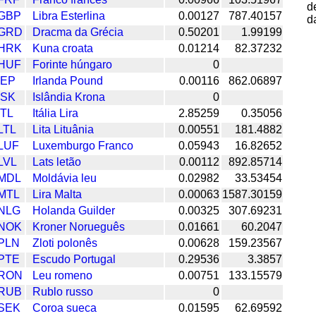
d
GBP
Libra Esterlina
0.00127
787.40157
d
GRD
Dracma da Grécia
0.50201
1.99199
HRK
Kuna croata
0.01214
82.37232
HUF
Forinte húngaro
0
IEP
Irlanda Pound
0.00116
862.06897
ISK
Islândia Krona
0
ITL
Itália Lira
2.85259
0.35056
LTL
Lita Lituânia
0.00551
181.4882
LUF
Luxemburgo Franco
0.05943
16.82652
LVL
Lats letão
0.00112
892.85714
MDL
Moldávia leu
0.02982
33.53454
MTL
Lira Malta
0.00063
1587.30159
NLG
Holanda Guilder
0.00325
307.69231
NOK
Kroner Norueguês
0.01661
60.2047
PLN
Zloti polonês
0.00628
159.23567
PTE
Escudo Portugal
0.29536
3.3857
RON
Leu romeno
0.00751
133.15579
RUB
Rublo russo
0
SEK
Coroa sueca
0.01595
62.69592