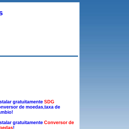
s
stalar gratuitamente
SDG
onversor de moedas,taxa de
âmbio!
stalar gratuitamente
Conversor de
oedas
!