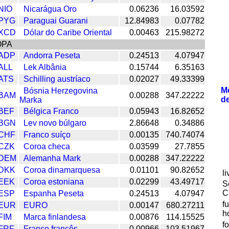
NIO
Nicarágua Oro
0.06236
16.03592
PYG
Paraguai Guarani
12.84983
0.07782
XCD
Dólar do Caribe Oriental
0.00463
215.98272
OPA
ADP
Andorra Peseta
0.24513
4.07947
ALL
Lek Albânia
0.15744
6.35163
ATS
Schilling austríaco
0.02027
49.33399
M
Bósnia Herzegovina
BAM
0.00288
347.22222
d
Marka
BEF
Bélgica Franco
0.05943
16.82652
BGN
Lev novo búlgaro
2.86648
0.34886
CHF
Franco suíço
0.00135
740.74074
CZK
Coroa checa
0.03599
27.7855
DEM
Alemanha Mark
0.00288
347.22222
DKK
Coroa dinamarquesa
0.01101
90.82652
l
EEK
Coroa estoniana
0.02299
43.49717
S
C
ESP
Espanha Peseta
0.24513
4.07947
f
EUR
EURO
0.00147
680.27211
h
FIM
Marca finlandesa
0.00876
114.15525
f
FRF
Franco francês
0.00966
103.51967