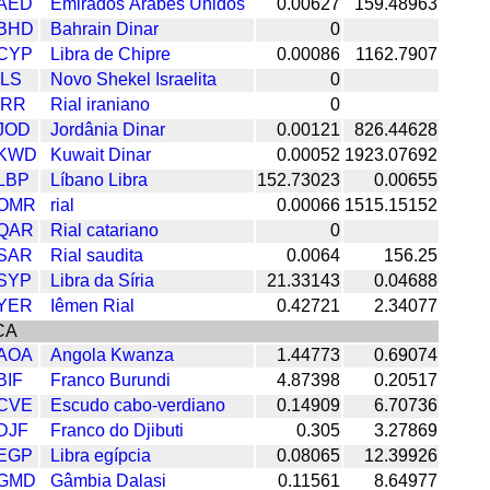
AED
Emirados Árabes Unidos
0.00627
159.48963
BHD
Bahrain Dinar
0
CYP
Libra de Chipre
0.00086
1162.7907
ILS
Novo Shekel Israelita
0
IRR
Rial iraniano
0
JOD
Jordânia Dinar
0.00121
826.44628
KWD
Kuwait Dinar
0.00052
1923.07692
LBP
Líbano Libra
152.73023
0.00655
OMR
rial
0.00066
1515.15152
QAR
Rial catariano
0
SAR
Rial saudita
0.0064
156.25
SYP
Libra da Síria
21.33143
0.04688
YER
Iêmen Rial
0.42721
2.34077
CA
AOA
Angola Kwanza
1.44773
0.69074
BIF
Franco Burundi
4.87398
0.20517
CVE
Escudo cabo-verdiano
0.14909
6.70736
DJF
Franco do Djibuti
0.305
3.27869
EGP
Libra egípcia
0.08065
12.39926
GMD
Gâmbia Dalasi
0.11561
8.64977