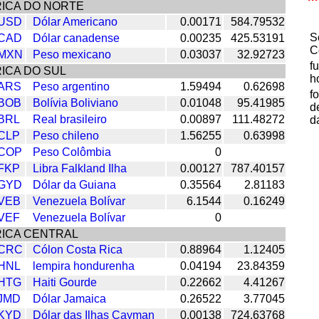
ICA DO NORTE
USD
Dólar Americano
0.00171
584.79532
S
CAD
Dólar canadense
0.00235
425.53191
C
MXN
Peso mexicano
0.03037
32.92723
f
ICA DO SUL
h
ARS
Peso argentino
1.59494
0.62698
f
BOB
Bolívia Boliviano
0.01048
95.41985
d
BRL
Real brasileiro
0.00897
111.48272
d
CLP
Peso chileno
1.56255
0.63998
COP
Peso Colômbia
0
FKP
Libra Falkland Ilha
0.00127
787.40157
GYD
Dólar da Guiana
0.35564
2.81183
VEB
Venezuela Bolívar
6.1544
0.16249
VEF
Venezuela Bolívar
0
ICA CENTRAL
CRC
Cólon Costa Rica
0.88964
1.12405
HNL
lempira hondurenha
0.04194
23.84359
HTG
Haiti Gourde
0.22662
4.41267
JMD
Dólar Jamaica
0.26522
3.77045
KYD
Dólar das Ilhas Cayman
0.00138
724.63768