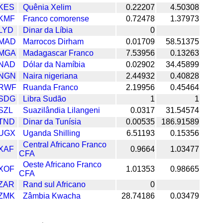
KES
Quênia Xelim
0.22207
4.50308
KMF
Franco comorense
0.72478
1.37973
LYD
Dinar da Líbia
0
MAD
Marrocos Dirham
0.01709
58.51375
MGA
Madagascar Franco
7.53956
0.13263
NAD
Dólar da Namíbia
0.02902
34.45899
NGN
Naira nigeriana
2.44932
0.40828
RWF
Ruanda Franco
2.19956
0.45464
SDG
Libra Sudão
1
1
SZL
Suazilândia Lilangeni
0.0317
31.54574
TND
Dinar da Tunísia
0.00535
186.91589
UGX
Uganda Shilling
6.51193
0.15356
Central Africano Franco
XAF
0.9664
1.03477
CFA
Oeste Africano Franco
XOF
1.01353
0.98665
CFA
ZAR
Rand sul Africano
0
ZMK
Zâmbia Kwacha
28.74186
0.03479