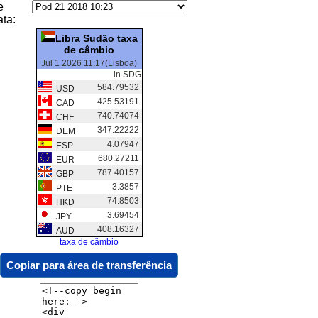
e
ata:
Libra Sudão taxa
de câmbio
Jul 1 2026 11:17(Lisboa)
in SDG
584.79532
USD
425.53191
CAD
740.74074
CHF
347.22222
DEM
4.07947
ESP
680.27211
EUR
787.40157
GBP
3.3857
PTE
74.8503
HKD
3.69454
JPY
408.16327
AUD
taxa de câmbio
Copiar para área de transferência