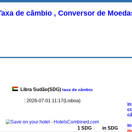
Taxa de câmbio , Conversor de Moeda
Libra Sudão(SDG)
taxa de câmbio
: 2026-07-01 11:17(Lisboa)
in
c
c
in
1 SDG
in SDG
m