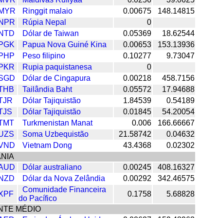
MYR
Ringgit malaio
0.00675
148.14815
NPR
Rúpia Nepal
0
NTD
Dólar de Taiwan
0.05369
18.62544
PGK
Papua Nova Guiné Kina
0.00653
153.13936
PHP
Peso filipino
0.10277
9.73047
PKR
Rupia paquistanesa
0
SGD
Dólar de Cingapura
0.00218
458.7156
THB
Tailândia Baht
0.05572
17.94688
TJR
Dólar Tajiquistão
1.84539
0.54189
TJS
Dólar Tajiquistão
0.01845
54.20054
TMT
Turkmenistan Manat
0.006
166.66667
UZS
Soma Uzbequistão
21.58742
0.04632
VND
Vietnam Dong
43.4368
0.02302
NIA
AUD
Dólar australiano
0.00245
408.16327
NZD
Dólar da Nova Zelândia
0.00292
342.46575
Comunidade Financeira
XPF
0.1758
5.68828
do Pacífico
NTE MÉDIO