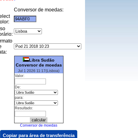
Conversor de moedas:
elect
olor:
uso
orário:
ormato
e
ata:
Libra Sudão
Conversor de moedas
Jul 1 2026 11:17(Lisboa)
Valor:
De:
para:
Resultado:
Conversor de moedas
Copiar para área de transferência