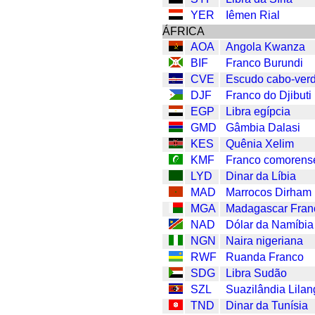
YER
Iêmen Rial
ÁFRICA
AOA
Angola Kwanza
BIF
Franco Burundi
CVE
Escudo cabo-ver
DJF
Franco do Djibuti
EGP
Libra egípcia
GMD
Gâmbia Dalasi
KES
Quênia Xelim
KMF
Franco comorens
LYD
Dinar da Líbia
MAD
Marrocos Dirham
MGA
Madagascar Fran
NAD
Dólar da Namíbia
NGN
Naira nigeriana
RWF
Ruanda Franco
SDG
Libra Sudão
SZL
Suazilândia Lilan
TND
Dinar da Tunísia