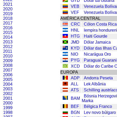
GYD
Dólar da Guiana
2021
VEB
Venezuela Bolíva
2020
VEF
Venezuela Bolíva
2019
2018
AMÉRICA CENTRAL
2017
CRC
Cólon Costa Rica
2016
HNL
lempira hondure
2015
HTG
Haiti Gourde
2014
2013
JMD
Dólar Jamaica
2012
KYD
Dólar das Ilhas 
2011
NIO
Nicarágua Oro
2010
PYG
Paraguai Guarani
2009
2008
XCD
Dólar do Caribe O
2007
EUROPA
2006
ADP
Andorra Peseta
2005
ALL
Lek Albânia
2004
2003
ATS
Schilling austríac
2002
Bósnia Herzegov
2001
BAM
Marka
2000
BEF
Bélgica Franco
1999
1998
BGN
Lev novo búlgaro