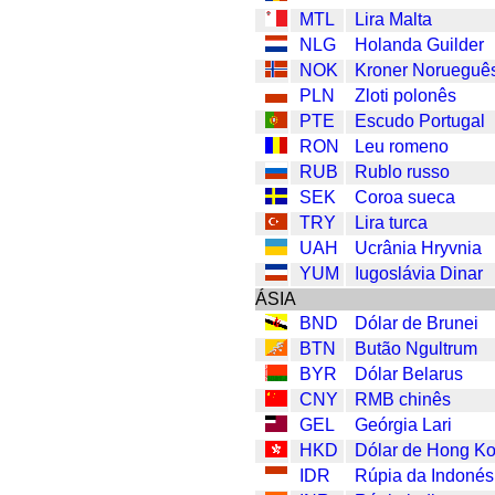
MTL
Lira Malta
NLG
Holanda Guilder
NOK
Kroner Norueguê
PLN
Zloti polonês
PTE
Escudo Portugal
RON
Leu romeno
RUB
Rublo russo
SEK
Coroa sueca
TRY
Lira turca
UAH
Ucrânia Hryvnia
YUM
Iugoslávia Dinar
ÁSIA
BND
Dólar de Brunei
BTN
Butão Ngultrum
BYR
Dólar Belarus
CNY
RMB chinês
GEL
Geórgia Lari
HKD
Dólar de Hong K
IDR
Rúpia da Indonés