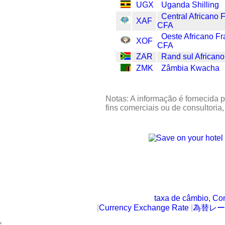
UGX
Uganda Shilling
Central Africano 
XAF
CFA
Oeste Africano F
XOF
CFA
ZAR
Rand sul Africano
ZMK
Zâmbia Kwacha
Notas: A informação é fornecida p
fins comerciais ou de consultoria
taxa de câmbio, Co
|
Currency Exchange Rate
|
為替レー