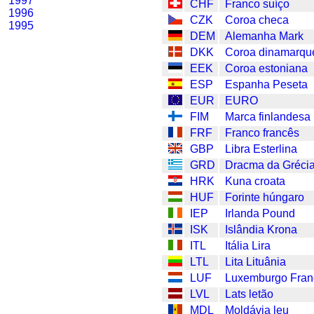
1997
CHF
Franco suíço
1996
CZK
Coroa checa
1995
DEM
Alemanha Mark
DKK
Coroa dinamarqu
EEK
Coroa estoniana
ESP
Espanha Peseta
EUR
EURO
FIM
Marca finlandesa
FRF
Franco francês
GBP
Libra Esterlina
GRD
Dracma da Gréci
HRK
Kuna croata
HUF
Forinte húngaro
IEP
Irlanda Pound
ISK
Islândia Krona
ITL
Itália Lira
LTL
Lita Lituânia
LUF
Luxemburgo Fran
LVL
Lats letão
MDL
Moldávia leu