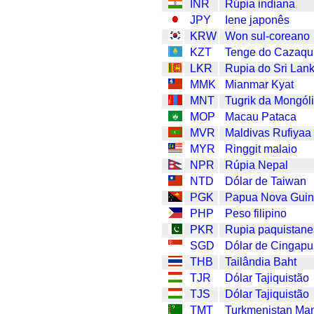
INR
Rúpia indiana
JPY
Iene japonês
KRW
Won sul-coreano
KZT
Tenge do Cazaqu
LKR
Rupia do Sri Lan
MMK
Mianmar Kyat
MNT
Tugrik da Mongól
MOP
Macau Pataca
MVR
Maldivas Rufiyaa
MYR
Ringgit malaio
NPR
Rúpia Nepal
NTD
Dólar de Taiwan
PGK
Papua Nova Guin
PHP
Peso filipino
PKR
Rupia paquistan
SGD
Dólar de Cingapu
THB
Tailândia Baht
TJR
Dólar Tajiquistão
TJS
Dólar Tajiquistão
TMT
Turkmenistan Ma