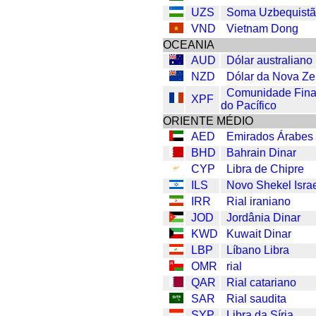
UZS
Soma Uzbequist
VND
Vietnam Dong
OCEANIA
AUD
Dólar australiano
NZD
Dólar da Nova Ze
Comunidade Fina
XPF
do Pacífico
ORIENTE MÉDIO
AED
Emirados Árabes
BHD
Bahrain Dinar
CYP
Libra de Chipre
ILS
Novo Shekel Israe
IRR
Rial iraniano
JOD
Jordânia Dinar
KWD
Kuwait Dinar
LBP
Líbano Libra
OMR
rial
QAR
Rial catariano
SAR
Rial saudita
SYP
Libra da Síria