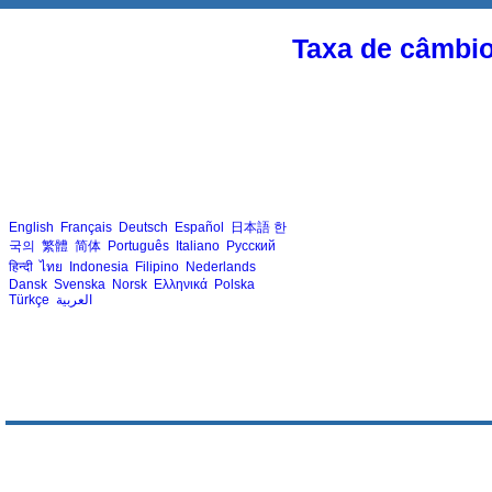
Taxa de câmbi
English
Français
Deutsch
Español
日本語
한
국의
繁體
简体
Português
Italiano
Русский
हिन्दी
ไทย
Indonesia
Filipino
Nederlands
Dansk
Svenska
Norsk
Ελληνικά
Polska
Türkçe
العربية