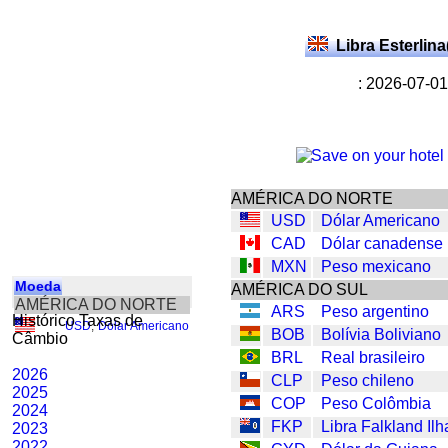
Libra Esterlin
: 2026-07-01
AMÉRICA DO NORTE
USD
Dólar Americano
CAD
Dólar canadense
MXN
Peso mexicano
Moeda
AMÉRICA DO SUL
AMÉRICA DO NORTE
ARS
Peso argentino
Histórico Taxas de
USD
,
Dólar Americano
BOB
Bolívia Boliviano
Câmbio
BRL
Real brasileiro
2026
CLP
Peso chileno
2025
COP
Peso Colômbia
2024
FKP
Libra Falkland Ilh
2023
2022