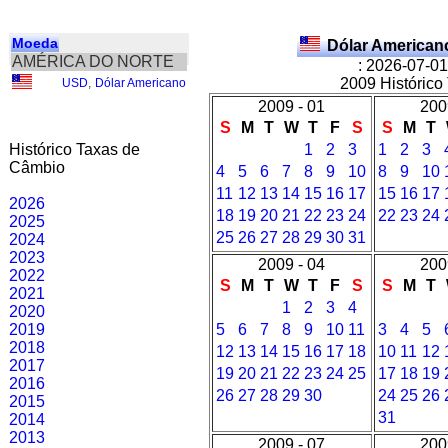
Moeda
Dólar American
AMÉRICA DO NORTE
: 2026-07-01
2009 Histórico
USD
,
Dólar Americano
2009 - 01
200
S
M
T
W
T
F
S
S
M
T
Histórico Taxas de
1
2
3
1
2
3
Câmbio
4
5
6
7
8
9
10
8
9
10
11
12
13
14
15
16
17
15
16
17
2026
18
19
20
21
22
23
24
22
23
24
2025
25
26
27
28
29
30
31
2024
2023
2009 - 04
200
2022
S
M
T
W
T
F
S
S
M
T
2021
1
2
3
4
2020
2019
5
6
7
8
9
10
11
3
4
5
2018
12
13
14
15
16
17
18
10
11
12
2017
19
20
21
22
23
24
25
17
18
19
2016
26
27
28
29
30
24
25
26
2015
31
2014
2013
2009 - 07
200