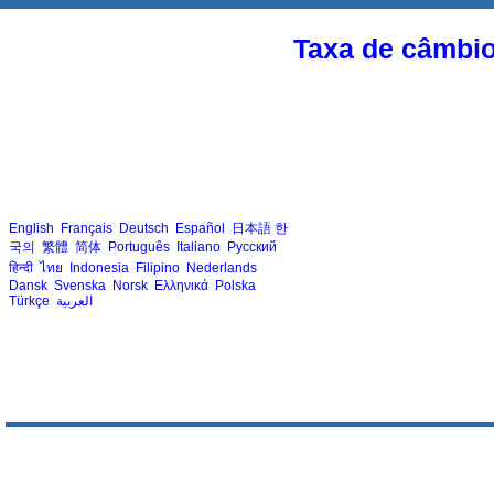
Taxa de câmbi
English
Français
Deutsch
Español
日本語
한
국의
繁體
简体
Português
Italiano
Русский
हिन्दी
ไทย
Indonesia
Filipino
Nederlands
Dansk
Svenska
Norsk
Ελληνικά
Polska
Türkçe
العربية