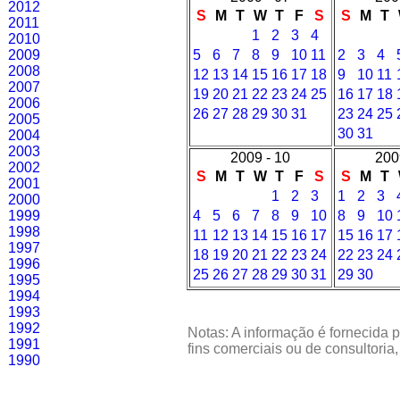
2012
S
M
T
W
T
F
S
S
M
T
2011
1
2
3
4
2010
2009
5
6
7
8
9
10
11
2
3
4
2008
12
13
14
15
16
17
18
9
10
11
2007
19
20
21
22
23
24
25
16
17
18
2006
26
27
28
29
30
31
23
24
25
2005
30
31
2004
2003
2009 - 10
200
2002
S
M
T
W
T
F
S
S
M
T
2001
1
2
3
1
2
3
2000
1999
4
5
6
7
8
9
10
8
9
10
1998
11
12
13
14
15
16
17
15
16
17
1997
18
19
20
21
22
23
24
22
23
24
1996
25
26
27
28
29
30
31
29
30
1995
1994
1993
1992
Notas: A informação é fornecida p
1991
fins comerciais ou de consultoria
1990