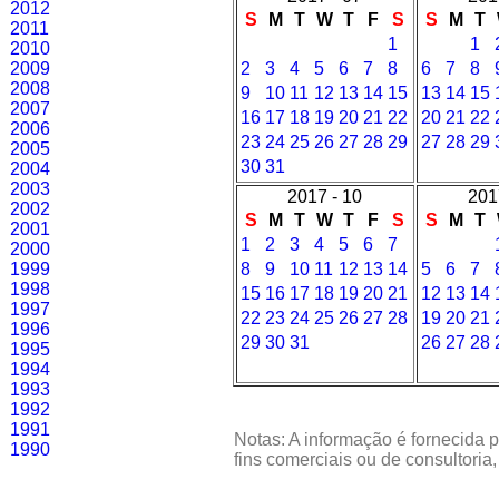
2012
S
M
T
W
T
F
S
S
M
T
2011
1
1
2010
2009
2
3
4
5
6
7
8
6
7
8
2008
9
10
11
12
13
14
15
13
14
15
2007
16
17
18
19
20
21
22
20
21
22
2006
23
24
25
26
27
28
29
27
28
29
2005
30
31
2004
2003
2017 - 10
201
2002
S
M
T
W
T
F
S
S
M
T
2001
1
2
3
4
5
6
7
2000
1999
8
9
10
11
12
13
14
5
6
7
1998
15
16
17
18
19
20
21
12
13
14
1997
22
23
24
25
26
27
28
19
20
21
1996
29
30
31
26
27
28
1995
1994
1993
1992
1991
Notas: A informação é fornecida p
1990
fins comerciais ou de consultoria