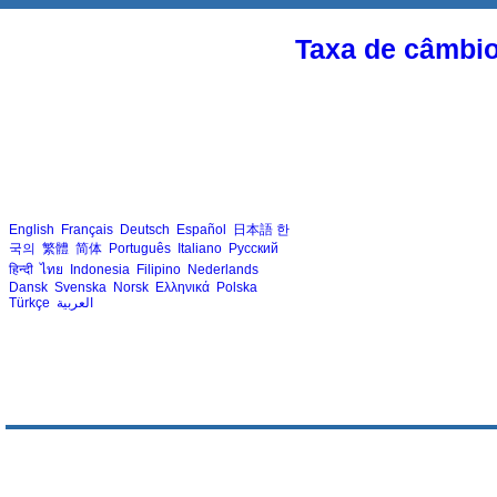
Taxa de câmbi
English
Français
Deutsch
Español
日本語
한
국의
繁體
简体
Português
Italiano
Русский
हिन्दी
ไทย
Indonesia
Filipino
Nederlands
Dansk
Svenska
Norsk
Ελληνικά
Polska
Türkçe
العربية