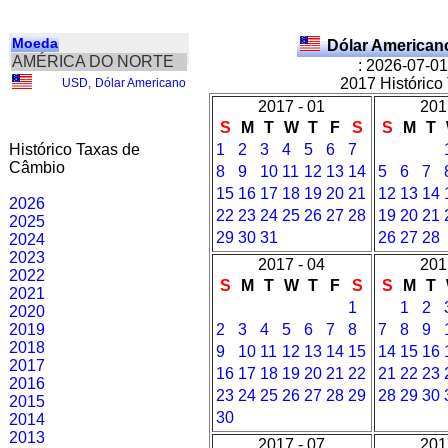
Moeda
Dólar American
AMÉRICA DO NORTE
: 2026-07-01
2017 Histórico
USD
,
Dólar Americano
2017 - 01
201
S
M
T
W
T
F
S
S
M
T
Histórico Taxas de
1
2
3
4
5
6
7
Câmbio
8
9
10
11
12
13
14
5
6
7
15
16
17
18
19
20
21
12
13
14
2026
22
23
24
25
26
27
28
19
20
21
2025
29
30
31
26
27
28
2024
2023
2017 - 04
201
2022
S
M
T
W
T
F
S
S
M
T
2021
1
1
2
2020
2019
2
3
4
5
6
7
8
7
8
9
2018
9
10
11
12
13
14
15
14
15
16
2017
16
17
18
19
20
21
22
21
22
23
2016
23
24
25
26
27
28
29
28
29
30
2015
30
2014
2013
2017 - 07
201