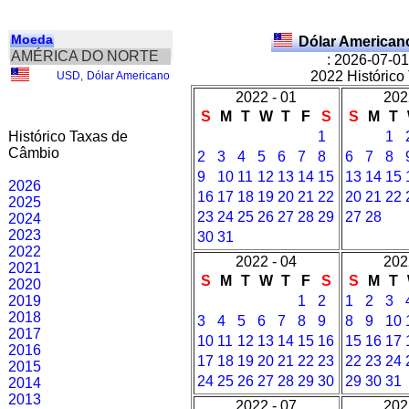
Moeda
Dólar American
AMÉRICA DO NORTE
: 2026-07-01
2022 Histórico
USD
,
Dólar Americano
2022 - 01
202
S
M
T
W
T
F
S
S
M
T
Histórico Taxas de
1
1
Câmbio
2
3
4
5
6
7
8
6
7
8
9
10
11
12
13
14
15
13
14
15
2026
16
17
18
19
20
21
22
20
21
22
2025
23
24
25
26
27
28
29
27
28
2024
2023
30
31
2022
2022 - 04
202
2021
S
M
T
W
T
F
S
S
M
T
2020
2019
1
2
1
2
3
2018
3
4
5
6
7
8
9
8
9
10
2017
10
11
12
13
14
15
16
15
16
17
2016
17
18
19
20
21
22
23
22
23
24
2015
24
25
26
27
28
29
30
29
30
31
2014
2013
2022 - 07
202