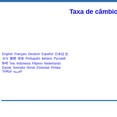
Taxa de câmbi
English
Français
Deutsch
Español
日本語
한
국의
繁體
简体
Português
Italiano
Русский
हिन्दी
ไทย
Indonesia
Filipino
Nederlands
Dansk
Svenska
Norsk
Ελληνικά
Polska
Türkçe
العربية