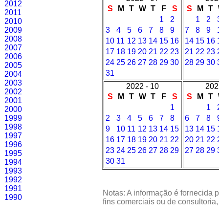
2012
S
M
T
W
T
F
S
S
M
T
2011
1
2
1
2
2010
2009
3
4
5
6
7
8
9
7
8
9
2008
10
11
12
13
14
15
16
14
15
16
2007
17
18
19
20
21
22
23
21
22
23
2006
24
25
26
27
28
29
30
28
29
30
2005
31
2004
2003
2022 - 10
202
2002
S
M
T
W
T
F
S
S
M
T
2001
1
1
2000
1999
2
3
4
5
6
7
8
6
7
8
1998
9
10
11
12
13
14
15
13
14
15
1997
16
17
18
19
20
21
22
20
21
22
1996
23
24
25
26
27
28
29
27
28
29
1995
30
31
1994
1993
1992
1991
Notas: A informação é fornecida p
1990
fins comerciais ou de consultoria