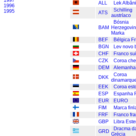
1997
ALL
Lek Albân
1996
Schilling
1995
ATS
austríaco
Bósnia
BAM
Herzegovi
Marka
BEF
Bélgica F
BGN
Lev novo 
CHF
Franco su
CZK
Coroa ch
DEM
Alemanha
Coroa
DKK
dinamarqu
EEK
Coroa est
ESP
Espanha 
EUR
EURO
FIM
Marca fin
FRF
Franco fr
GBP
Libra Este
Dracma d
GRD
Grécia