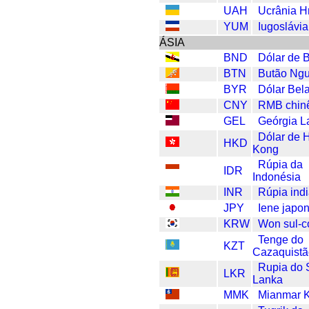
UAH
Ucrânia H
YUM
Iugoslávia
ÁSIA
BND
Dólar de 
BTN
Butão Ngu
BYR
Dólar Bel
CNY
RMB chin
GEL
Geórgia La
Dólar de 
HKD
Kong
Rúpia da
IDR
Indonésia
INR
Rúpia ind
JPY
Iene japo
KRW
Won sul-c
Tenge do
KZT
Cazaquist
Rupia do 
LKR
Lanka
MMK
Mianmar K