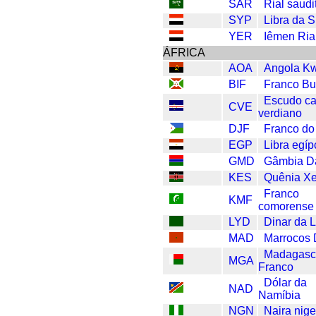
SAR
Rial saudi
SYP
Libra da S
YER
Iêmen Ria
ÁFRICA
AOA
Angola K
BIF
Franco Bu
Escudo ca
CVE
verdiano
DJF
Franco do 
EGP
Libra egíp
GMD
Gâmbia Da
KES
Quênia Xe
Franco
KMF
comorense
LYD
Dinar da L
MAD
Marrocos 
Madagasc
MGA
Franco
Dólar da
NAD
Namíbia
NGN
Naira nige