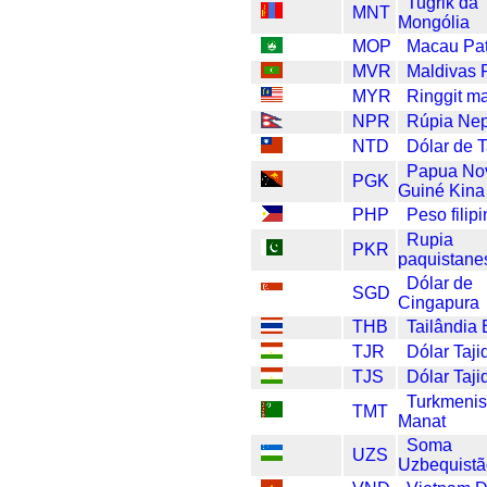
Tugrik da
MNT
Mongólia
MOP
Macau Pa
MVR
Maldivas 
MYR
Ringgit m
NPR
Rúpia Ne
NTD
Dólar de 
Papua No
PGK
Guiné Kina
PHP
Peso filip
Rupia
PKR
paquistane
Dólar de
SGD
Cingapura
THB
Tailândia 
TJR
Dólar Taji
TJS
Dólar Taji
Turkmenis
TMT
Manat
Soma
UZS
Uzbequist