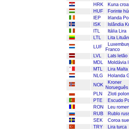
HRK
Kuna croa
HUF
Forinte h
IEP
Irlanda P
ISK
Islândia 
ITL
Itália Lira
LTL
Lita Lituâ
Luxembur
LUF
Franco
LVL
Lats letão
MDL
Moldávia 
MTL
Lira Malta
NLG
Holanda G
Kroner
NOK
Norueguês
PLN
Zloti polo
PTE
Escudo Po
RON
Leu rome
RUB
Rublo rus
SEK
Coroa su
TRY
Lira turca