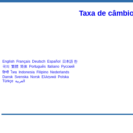
Taxa de câmbi
English
Français
Deutsch
Español
日本語
한
국의
繁體
简体
Português
Italiano
Русский
हिन्दी
ไทย
Indonesia
Filipino
Nederlands
Dansk
Svenska
Norsk
Ελληνικά
Polska
Türkçe
العربية