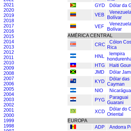
2021
GYD
Dólar da 
2020
Venezuel
VEB
2019
Bolívar
2018
Venezuel
2017
VEF
Bolívar
2016
AMÉRICA CENTRAL
2015
2014
Cólon Cos
CRC
2013
Rica
2012
lempira
HNL
2011
hondurenh
2010
HTG
Haiti Gou
2009
JMD
Dólar Jam
2008
2007
Dólar das 
KYD
2006
Cayman
2005
NIO
Nicarágua
2004
Paraguai
2003
PYG
Guarani
2002
Dólar do 
2001
XCD
Oriental
2000
1999
EUROPA
1998
ADP
Andorra P