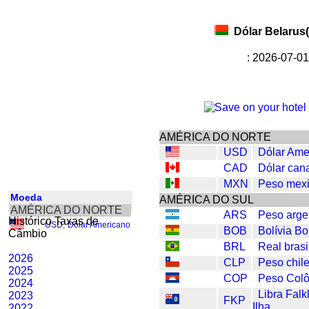
Dólar Belarus
: 2026-07-01
AMÉRICA DO NORTE
USD
Dólar Ame
CAD
Dólar can
MXN
Peso mex
Moeda
AMÉRICA DO SUL
AMÉRICA DO NORTE
ARS
Peso arge
Histórico Taxas de
USD
,
Dólar Americano
BOB
Bolívia Bo
Câmbio
BRL
Real brasi
2026
CLP
Peso chil
2025
COP
Peso Col
2024
Libra Falk
2023
FKP
Ilha
2022