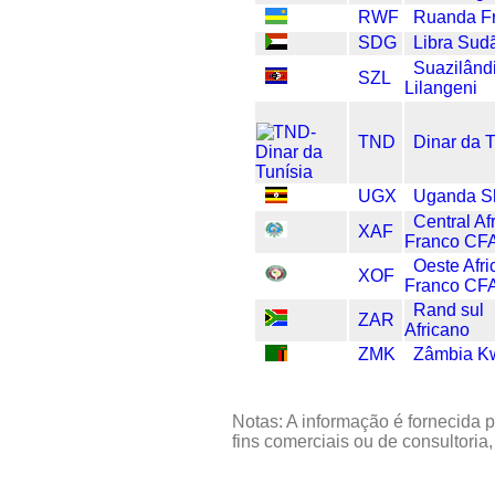
RWF
Ruanda F
SDG
Libra Sud
Suazilând
SZL
Lilangeni
TND
Dinar da T
UGX
Uganda Sh
Central Af
XAF
Franco CF
Oeste Afr
XOF
Franco CF
Rand sul
ZAR
Africano
ZMK
Zâmbia K
Notas: A informação é fornecida p
fins comerciais ou de consultoria