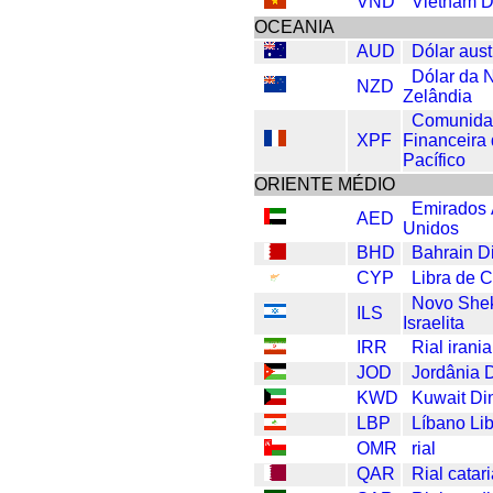
VND
Vietnam 
OCEANIA
AUD
Dólar aust
Dólar da 
NZD
Zelândia
Comunid
XPF
Financeira
Pacífico
ORIENTE MÉDIO
Emirados
AED
Unidos
BHD
Bahrain D
CYP
Libra de C
Novo She
ILS
Israelita
IRR
Rial irani
JOD
Jordânia 
KWD
Kuwait Di
LBP
Líbano Li
OMR
rial
QAR
Rial catar