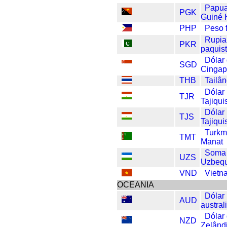
Papu
PGK
Guiné 
PHP
Peso f
Rupia
PKR
paquis
Dólar
SGD
Cingap
THB
Tailâ
Dólar
TJR
Tajiqui
Dólar
TJS
Tajiqui
Turkm
TMT
Manat
Soma
UZS
Uzbequ
VND
Vietn
OCEANIA
Dólar
AUD
austral
Dólar
NZD
Zelând