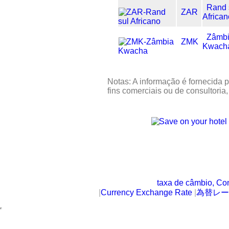
Rand 
ZAR
Africa
Zâmb
ZMK
Kwach
Notas: A informação é fornecida p
fins comerciais ou de consultoria
taxa de câmbio, Co
|
Currency Exchange Rate
|
為替レー