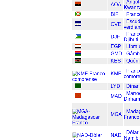
Angol
AOA
Kwanz
BIF
Franc
Escud
CVE
verdia
Franc
DJF
Djibuti
EGP
Libra 
GMD
Gâmbi
KES
Quêni
Franc
KMF
comor
LYD
Dinar 
Marro
MAD
Dirha
Mada
MGA
Franco
Dólar
NAD
Namíbi