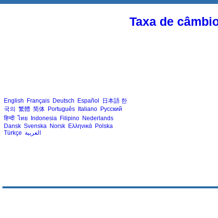
Taxa de câmbi
English
Français
Deutsch
Español
日本語
한
국의
繁體
简体
Português
Italiano
Русский
हिन्दी
ไทย
Indonesia
Filipino
Nederlands
Dansk
Svenska
Norsk
Ελληνικά
Polska
Türkçe
العربية