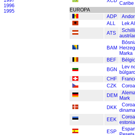
1997
XCD
Caribe 
1996
EUROPA
1995
ADP
Andor
ALL
Lek A
Schill
ATS
austría
Bósni
BAM
Herzeg
Marka
BEF
Bélgi
Lev n
BGN
búlgar
CHF
Franc
CZK
Coroa
Alem
DEM
Mark
Coro
DKK
dinama
Coro
EEK
estoni
Espa
ESP
Peseta