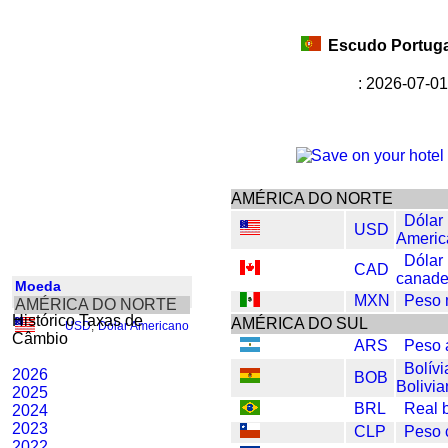
Escudo Portuga
: 2026-07-01
AMÉRICA DO NORTE
Dólar
USD
Americ
Dólar
CAD
canad
Moeda
MXN
Peso 
AMÉRICA DO NORTE
Histórico Taxas de
AMÉRICA DO SUL
USD
,
Dólar Americano
Câmbio
ARS
Peso 
Bolívi
2026
BOB
Bolivi
2025
BRL
Real b
2024
2023
CLP
Peso 
2022