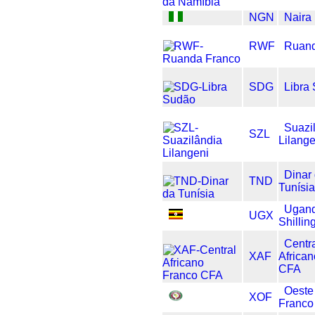
NGN
Naira
RWF
Ruand
SDG
Libra
Suazi
SZL
Lilange
Dinar
TND
Tunísi
Ugan
UGX
Shillin
Centr
XAF
Africa
CFA
Oeste
XOF
Franc