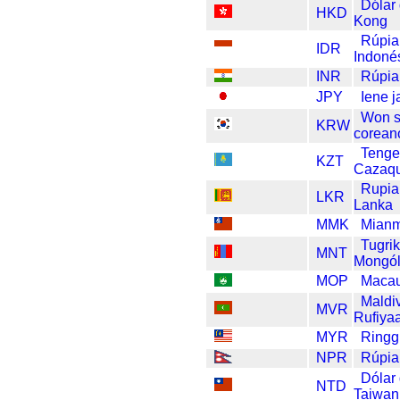
Dólar
HKD
Kong
Rúpia
IDR
Indoné
INR
Rúpia
JPY
Iene 
Won s
KRW
corean
Tenge
KZT
Cazaqu
Rupia
LKR
Lanka
MMK
Mianm
Tugri
MNT
Mongól
MOP
Macau
Maldi
MVR
Rufiya
MYR
Ringg
NPR
Rúpia
Dólar
NTD
Taiwan