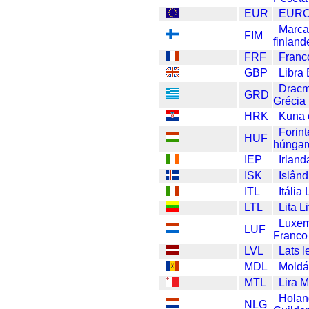
EUR
EUR
Marc
FIM
finlan
FRF
Franc
GBP
Libra 
Dracm
GRD
Grécia
HRK
Kuna 
Forint
HUF
húngar
IEP
Irlan
ISK
Islân
ITL
Itália 
LTL
Lita L
Luxe
LUF
Franco
LVL
Lats l
MDL
Moldá
MTL
Lira M
Hola
NLG