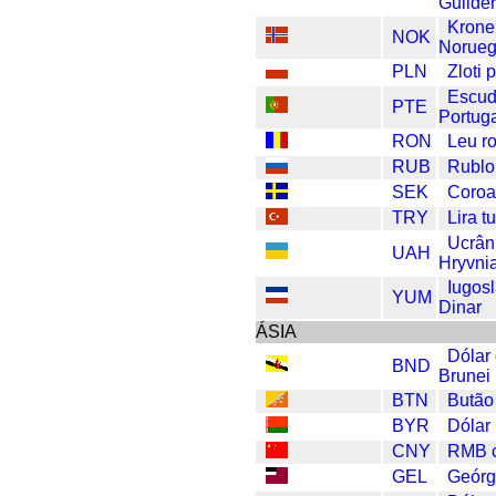
Guilde
Krone
NOK
Norue
PLN
Zloti 
Escu
PTE
Portug
RON
Leu r
RUB
Rublo
SEK
Coroa
TRY
Lira t
Ucrân
UAH
Hryvni
Iugos
YUM
Dinar
ÁSIA
Dólar
BND
Brunei
BTN
Butão
BYR
Dólar
CNY
RMB c
GEL
Geórg