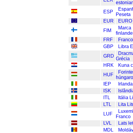
estonia
Espan
ESP
Peseta
EUR
EURO
Marca
FIM
finland
FRF
Franco
GBP
Libra E
Dracm
GRD
Grécia
HRK
Kuna c
Forint
HUF
húngar
IEP
Irland
ISK
Islând
ITL
Itália L
LTL
Lita Li
Luxem
LUF
Franco
LVL
Lats le
MDL
Moldáv