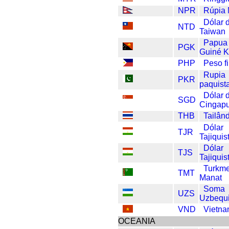
NPR
Rúpia 
Dólar 
NTD
Taiwan
Papua
PGK
Guiné K
PHP
Peso fi
Rupia
PKR
paquist
Dólar 
SGD
Cingap
THB
Tailân
Dólar
TJR
Tajiquis
Dólar
TJS
Tajiquis
Turkme
TMT
Manat
Soma
UZS
Uzbequi
VND
Vietn
OCEANIA