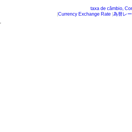
taxa de câmbio, Co
|
Currency Exchange Rate
|
為替レー