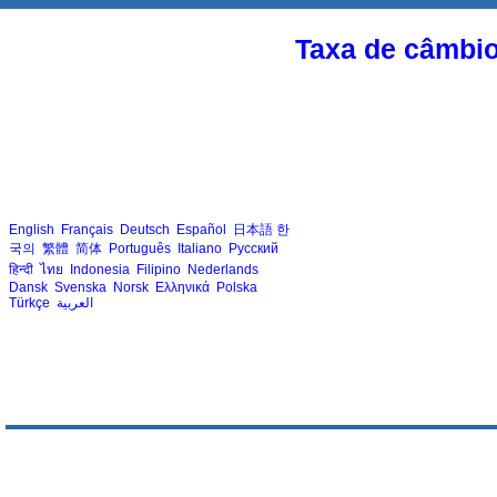
Taxa de câmbi
English
Français
Deutsch
Español
日本語
한
국의
繁體
简体
Português
Italiano
Русский
हिन्दी
ไทย
Indonesia
Filipino
Nederlands
Dansk
Svenska
Norsk
Ελληνικά
Polska
Türkçe
العربية