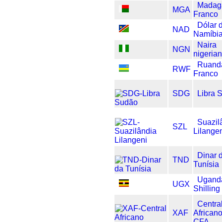
Madag
MGA
Franco
Dólar 
NAD
Namíbi
Naira
NGN
nigeria
Ruand
RWF
Franco
SDG
Libra 
Suazil
SZL
Lilange
Dinar 
TND
Tunísia
Ugand
UGX
Shilling
Centra
XAF
African
CFA