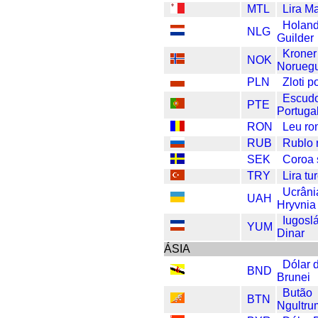
MTL
Lira Ma
Holan
NLG
Guilder
Kroner
NOK
Norueg
PLN
Zloti 
Escud
PTE
Portuga
RON
Leu r
RUB
Rublo 
SEK
Coroa
TRY
Lira tu
Ucrâni
UAH
Hryvnia
Iugosl
YUM
Dinar
ÁSIA
Dólar 
BND
Brunei
Butão
BTN
Ngultru