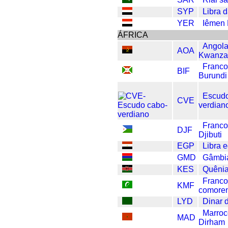
SYP
Libra d
YER
Iêmen 
ÁFRICA
Angol
AOA
Kwanz
Franc
BIF
Burundi
Escudo
CVE
verdian
Franco
DJF
Djibuti
EGP
Libra 
GMD
Gâmbia
KES
Quênia
Franc
KMF
comore
LYD
Dinar 
Marroc
MAD
Dirham