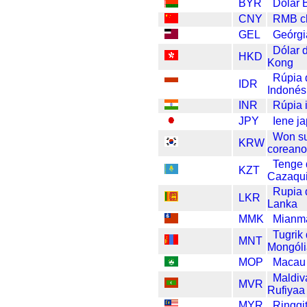
BYR
Dólar 
CNY
RMB c
GEL
Geórgi
Dólar 
HKD
Kong
Rúpia 
IDR
Indonés
INR
Rúpia 
JPY
Iene j
Won su
KRW
corean
Tenge 
KZT
Cazaqui
Rupia 
LKR
Lanka
MMK
Mianma
Tugrik
MNT
Mongól
MOP
Macau
Maldiv
MVR
Rufiyaa
MYR
Ringgi