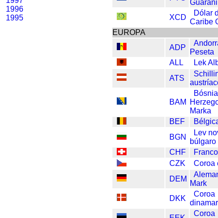
1997
Guarani
1996
Dólar 
XCD
1995
Caribe 
EUROPA
Andorr
ADP
Peseta
ALL
Lek Al
Schilli
ATS
austría
Bósni
BAM
Herzeg
Marka
BEF
Bélgic
Lev no
BGN
búlgaro
CHF
Franco
CZK
Coroa
Alema
DEM
Mark
Coroa
DKK
dinama
Coroa
EEK