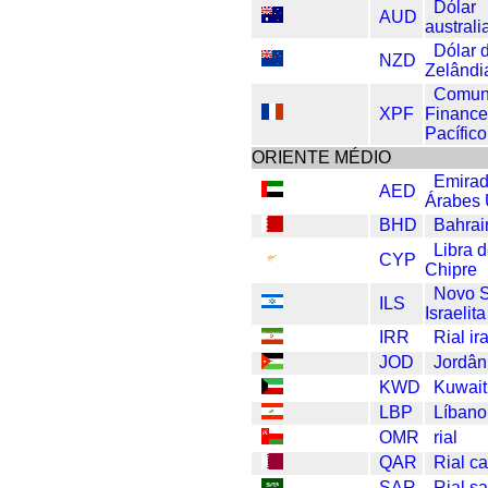
Dólar
AUD
australi
Dólar 
NZD
Zelândi
Comun
XPF
Finance
Pacífico
ORIENTE MÉDIO
Emira
AED
Árabes 
BHD
Bahrai
Libra 
CYP
Chipre
Novo 
ILS
Israelita
IRR
Rial ir
JOD
Jordân
KWD
Kuwait
LBP
Líbano
OMR
rial
QAR
Rial ca
SAR
Rial s