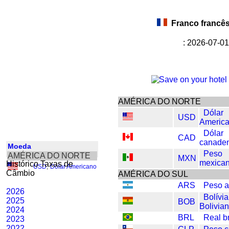
Franco francê
: 2026-07-01
AMÉRICA DO NORTE
Dólar
USD
Americ
Dólar
CAD
canade
Moeda
Peso
AMÉRICA DO NORTE
MXN
mexica
Histórico Taxas de
USD
,
Dólar Americano
Câmbio
AMÉRICA DO SUL
ARS
Peso a
2026
Bolívia
2025
BOB
Bolivia
2024
BRL
Real br
2023
2022